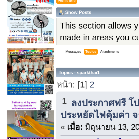
Profile Info
Show Posts
This section allows 
made in areas you cu
Messages
Topics
Attachments
Topics - sparkthai1
หน้า: [
1
]
2
1
ลงประกาศฟรี โปร
ประหยัดไฟคุ้มค่า 
«
เมื่อ:
มิถุนายน 13, 2