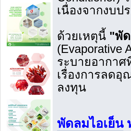
เนื่องจากงบป
ด้วยเหตุนี้
"พั
(Evaporative 
ระบายอากาศที่
เรื่องการลดอ
ลงทุน
พัดลมไอเย็น
ท