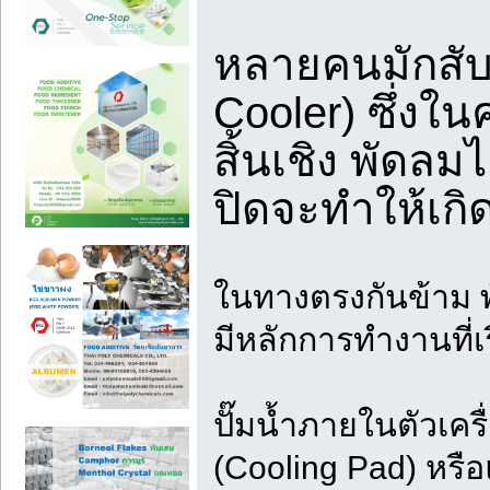
หลายคนมักสั
Cooler) ซึ่งใ
สิ้นเชิง พัดล
ปิดจะทำให้เกิ
ในทางตรงกันข้าม พ
มีหลักการทำงานที่เ
ปั๊มน้ำภายในตัวเค
(Cooling Pad) หรือแ