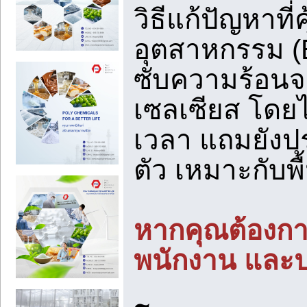
วิธีแก้ปัญหาที
อุตสาหกรรม (E
ซับความร้อนจา
เซลเซียส โดย
เวลา แถมยังป
ตัว เหมาะกับพื
หากคุณต้องการ
พนักงาน และป