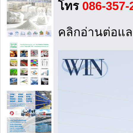
โทร
086-357-
คลิกอ่านต่อและ