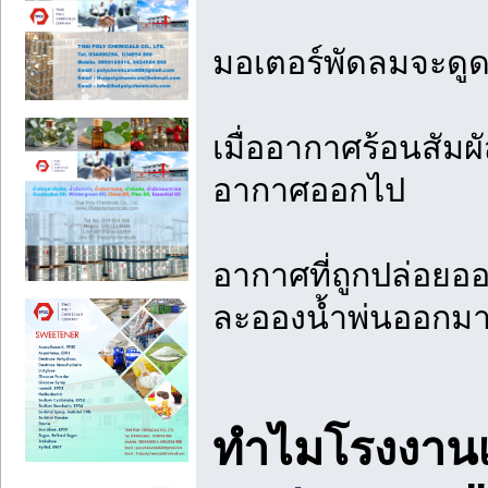
มอเตอร์พัดลมจะดูดอ
เมื่ออากาศร้อนสัม
อากาศออกไป
อากาศที่ถูกปล่อยออ
ละอองน้ำพ่นออกมา
ทำไมโรงงานแ