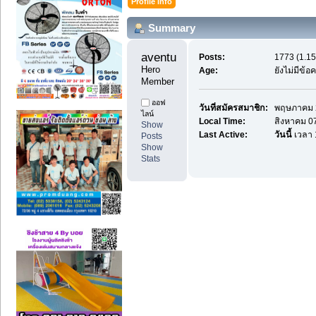
Profile Info
Summary
aventure1 
Posts:
1773 (1.15
Hero 
Age:
ยังไม่มีข้
Member
ออฟ
วันที่สมัครสมาชิก:
พฤษภาคม 2
ไลน์
Local Time:
สิงหาคม 07
Show
Last Active:
วันนี้
เวลา 
Posts
Show
Stats