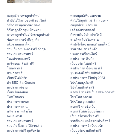
กลยุทธ์การหาลูกค้าใหม่
หากลยุทธ์เพิ่มยอดขาย
ทํายังไงให้ขายของดี ออนไลน์
ทําไงให้ลูกค้าเข้าร้านเยอะ ๆ
วิธีการหาลูกค้าของ sale
กลยุทธ์เพิ่มยอดขาย
วิธีหาลูกค้ากลุ่มเป้าหมาย
เคล็ดลับขายของดี
การหาลูกค้าใหม่ รักษาลูกค้าเก่า
ค้าขายไม่ดีทำอย่างไรดี
ช่องทางการเข้าถึงลูกค้า
งานโพสโปรโมทงาน
เพิ่มฐานลูกค้าใหม่
ทํายังไงให้ขายของดี ออนไลน์
รวมเว็บลงประกาศฟรี ล่าสุด
รวม SMFขายสินค้า
รวมเว็บประกาศฟรี
ประกาศฟรีออนไลน์
โพสต์ขายของฟรี
ลงประกาศ สินค้า
ลงโฆษณาสินค้าฟรี
เว็บบอร์ด โพสต์ฟรี
โฆษณาฟรี
ลงประกาศ ซื้อ-ขาย ฟรี
ประกาศฟรี
ชุมชนคนไอทีขายสินค้า
เว็บฟรีไม่จำกัด
ลงประกาศฟรีใหม่ๆ 2023
ทำ SEO ติด Google
โปรโมทธุรกิจฟรี
ลงประกาศขาย
โปรโมทสินค้าฟรี
เว็บฟรียอดนิยม
แจกฟรี รายชื่อเว็บลงประกาศฟรี
โพสโฆษณา
โปรโมท Social
ประกาศขายของ
โปรโมท youtube
ประกาศหางาน
แจกฟรี รายชื่อเว็บ
บริการ แนะนำเว็บ
แจกฟรีโพสเว็บบอร์ดsmf
ลงประกาศ
เว็บบอร์ดsmfโพสฟรี
รวมเว็บประกาศฟรี
รายชื่อเว็บบอร์ดขายสินค้าฟรี
รวมเว็บซื้อขาย ใช้งานง่าย
ลงประกาศฟรี เว็บบอร์ด
ลงประกาศฟรี ทุกจังหวัด
เว็บบอร์ดขายสินค้าฟรี