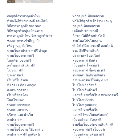
กลยุทธ์การหาลูกค้าใหม่
หากลยุทธ์เพิ่มยอดขาย
ทํายังไงให้ขายของดี ออนไลน์
ทําไงให้ลูกค้าเข้าร้านเยอะ ๆ
วิธีการหาลูกค้าของ sale
กลยุทธ์เพิ่มยอดขาย
วิธีหาลูกค้ากลุ่มเป้าหมาย
เคล็ดลับขายของดี
การหาลูกค้าใหม่ รักษาลูกค้าเก่า
ค้าขายไม่ดีทำอย่างไรดี
ช่องทางการเข้าถึงลูกค้า
งานโพสโปรโมทงาน
เพิ่มฐานลูกค้าใหม่
ทํายังไงให้ขายของดี ออนไลน์
รวมเว็บลงประกาศฟรี ล่าสุด
รวม SMFขายสินค้า
รวมเว็บประกาศฟรี
ประกาศฟรีออนไลน์
โพสต์ขายของฟรี
ลงประกาศ สินค้า
ลงโฆษณาสินค้าฟรี
เว็บบอร์ด โพสต์ฟรี
โฆษณาฟรี
ลงประกาศ ซื้อ-ขาย ฟรี
ประกาศฟรี
ชุมชนคนไอทีขายสินค้า
เว็บฟรีไม่จำกัด
ลงประกาศฟรีใหม่ๆ 2023
ทำ SEO ติด Google
โปรโมทธุรกิจฟรี
ลงประกาศขาย
โปรโมทสินค้าฟรี
เว็บฟรียอดนิยม
แจกฟรี รายชื่อเว็บลงประกาศฟรี
โพสโฆษณา
โปรโมท Social
ประกาศขายของ
โปรโมท youtube
ประกาศหางาน
แจกฟรี รายชื่อเว็บ
บริการ แนะนำเว็บ
แจกฟรีโพสเว็บบอร์ดsmf
ลงประกาศ
เว็บบอร์ดsmfโพสฟรี
รวมเว็บประกาศฟรี
รายชื่อเว็บบอร์ดขายสินค้าฟรี
รวมเว็บซื้อขาย ใช้งานง่าย
ลงประกาศฟรี เว็บบอร์ด
ลงประกาศฟรี ทุกจังหวัด
เว็บบอร์ดขายสินค้าฟรี