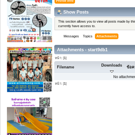
Profile Info
Show Posts
This section allows you to view all posts made by t
currently have access to.
Messages
Topics
Attachments
Attachments - start9db1
หน้า: [
1
]
Downloads
Filename
ข้อ
No attachmen
หน้า: [
1
]