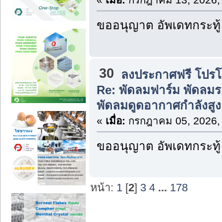
ขออนุญาต อัพเดทกระทู้
30
ลงประกาศฟรี โปรโมท
Re: พัดลมฟาร์ม พัดลม
พัดลมดูดอากาศกำลังสู
«
เมื่อ:
กรกฎาคม 05, 2026,
ขออนุญาต อัพเดทกระทู้
หน้า:
1
[
2
]
3
4
...
178