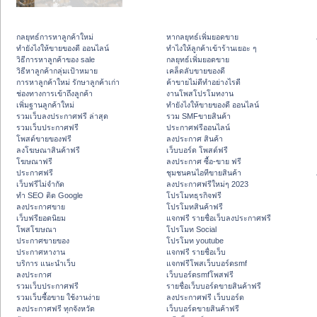
กลยุทธ์การหาลูกค้าใหม่
หากลยุทธ์เพิ่มยอดขาย
ทํายังไงให้ขายของดี ออนไลน์
ทําไงให้ลูกค้าเข้าร้านเยอะ ๆ
วิธีการหาลูกค้าของ sale
กลยุทธ์เพิ่มยอดขาย
วิธีหาลูกค้ากลุ่มเป้าหมาย
เคล็ดลับขายของดี
การหาลูกค้าใหม่ รักษาลูกค้าเก่า
ค้าขายไม่ดีทำอย่างไรดี
ช่องทางการเข้าถึงลูกค้า
งานโพสโปรโมทงาน
เพิ่มฐานลูกค้าใหม่
ทํายังไงให้ขายของดี ออนไลน์
รวมเว็บลงประกาศฟรี ล่าสุด
รวม SMFขายสินค้า
รวมเว็บประกาศฟรี
ประกาศฟรีออนไลน์
โพสต์ขายของฟรี
ลงประกาศ สินค้า
ลงโฆษณาสินค้าฟรี
เว็บบอร์ด โพสต์ฟรี
โฆษณาฟรี
ลงประกาศ ซื้อ-ขาย ฟรี
ประกาศฟรี
ชุมชนคนไอทีขายสินค้า
เว็บฟรีไม่จำกัด
ลงประกาศฟรีใหม่ๆ 2023
ทำ SEO ติด Google
โปรโมทธุรกิจฟรี
ลงประกาศขาย
โปรโมทสินค้าฟรี
เว็บฟรียอดนิยม
แจกฟรี รายชื่อเว็บลงประกาศฟรี
โพสโฆษณา
โปรโมท Social
ประกาศขายของ
โปรโมท youtube
ประกาศหางาน
แจกฟรี รายชื่อเว็บ
บริการ แนะนำเว็บ
แจกฟรีโพสเว็บบอร์ดsmf
ลงประกาศ
เว็บบอร์ดsmfโพสฟรี
รวมเว็บประกาศฟรี
รายชื่อเว็บบอร์ดขายสินค้าฟรี
รวมเว็บซื้อขาย ใช้งานง่าย
ลงประกาศฟรี เว็บบอร์ด
ลงประกาศฟรี ทุกจังหวัด
เว็บบอร์ดขายสินค้าฟรี