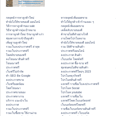
กลยุทธ์การหาลูกค้าใหม่
หากลยุทธ์เพิ่มยอดขาย
ทํายังไงให้ขายของดี ออนไลน์
ทําไงให้ลูกค้าเข้าร้านเยอะ ๆ
วิธีการหาลูกค้าของ sale
กลยุทธ์เพิ่มยอดขาย
วิธีหาลูกค้ากลุ่มเป้าหมาย
เคล็ดลับขายของดี
การหาลูกค้าใหม่ รักษาลูกค้าเก่า
ค้าขายไม่ดีทำอย่างไรดี
ช่องทางการเข้าถึงลูกค้า
งานโพสโปรโมทงาน
เพิ่มฐานลูกค้าใหม่
ทํายังไงให้ขายของดี ออนไลน์
รวมเว็บลงประกาศฟรี ล่าสุด
รวม SMFขายสินค้า
รวมเว็บประกาศฟรี
ประกาศฟรีออนไลน์
โพสต์ขายของฟรี
ลงประกาศ สินค้า
ลงโฆษณาสินค้าฟรี
เว็บบอร์ด โพสต์ฟรี
โฆษณาฟรี
ลงประกาศ ซื้อ-ขาย ฟรี
ประกาศฟรี
ชุมชนคนไอทีขายสินค้า
เว็บฟรีไม่จำกัด
ลงประกาศฟรีใหม่ๆ 2023
ทำ SEO ติด Google
โปรโมทธุรกิจฟรี
ลงประกาศขาย
โปรโมทสินค้าฟรี
เว็บฟรียอดนิยม
แจกฟรี รายชื่อเว็บลงประกาศฟรี
โพสโฆษณา
โปรโมท Social
ประกาศขายของ
โปรโมท youtube
ประกาศหางาน
แจกฟรี รายชื่อเว็บ
บริการ แนะนำเว็บ
แจกฟรีโพสเว็บบอร์ดsmf
ลงประกาศ
เว็บบอร์ดsmfโพสฟรี
รวมเว็บประกาศฟรี
รายชื่อเว็บบอร์ดขายสินค้าฟรี
รวมเว็บซื้อขาย ใช้งานง่าย
ลงประกาศฟรี เว็บบอร์ด