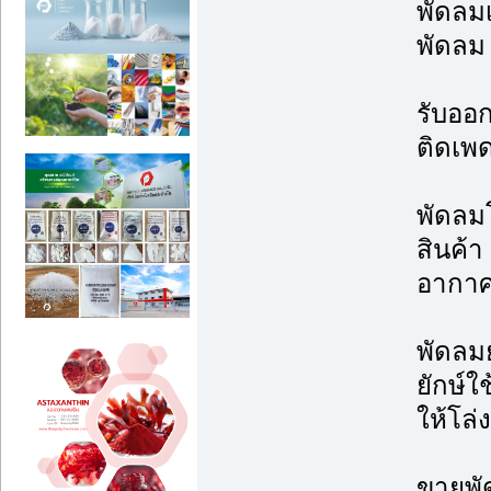
พัดลม
พัดลม
รับออ
ติดเพ
พัดลม
สินค้า
อากา
พัดลม
ยักษ์ใ
ให้โล
ขายพั