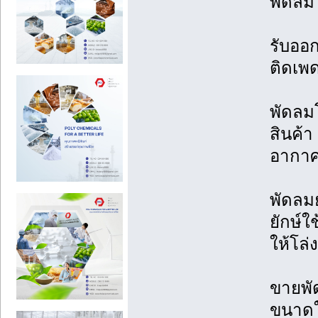
พัดลม
รับออ
ติดเพ
พัดลม
สินค้า
อากา
พัดลม
ยักษ์ใ
ให้โล
ขายพั
ขนาดใ