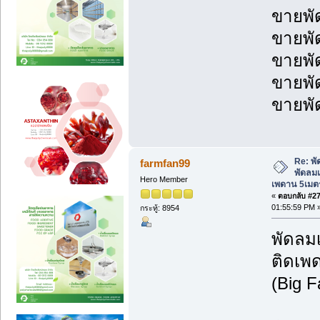
ขายพั
ขายพั
ขายพั
ขายพั
ขายพั
Re: พ
farmfan99
พัดลม
Hero Member
เพดาน 5เมต
«
ตอบกลับ #273
01:55:59 PM 
กระทู้: 8954
พัดลม
ติดเพ
(Big 