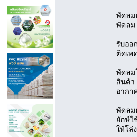
พัดลม
พัดลม
รับออ
ติดเพ
พัดลม
สินค้า
อากา
พัดลม
ยักษ์ใ
ให้โล