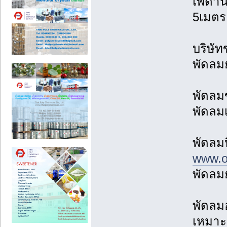
เพดาน
5เมตร
บริษัท
พัดลมย
พัดลม
พัดลม
พัดลม
www.ov
พัดลมย
พัดลม
เหมาะ