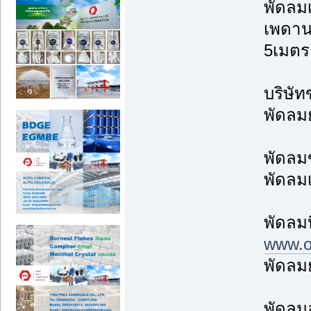
พัดลม
เพดาน
5เมตร
บริษัท
พัดลมย
พัดลม
พัดลม
พัดลม
www.ov
พัดลมย
พัดลม