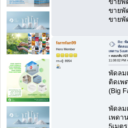
ขายพั
ขายพั
ขายพั
Re: พ
farmfan99
พัดลม
Hero Member
เพดาน 5เมต
«
ตอบกลับ #271
11:08:02 PM 
กระทู้: 8954
พัดลม
ติดเพ
(Big 
พัดลม
เพดาน
5เมตร