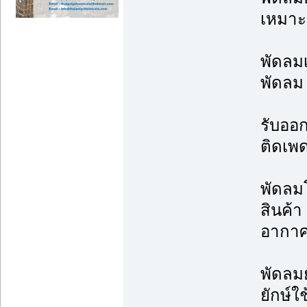
เหมาะ
พัดลม
พัดลม
รับออ
ติดเพ
พัดลม
สินค้า
อากา
พัดลม
ยักษ์ใ