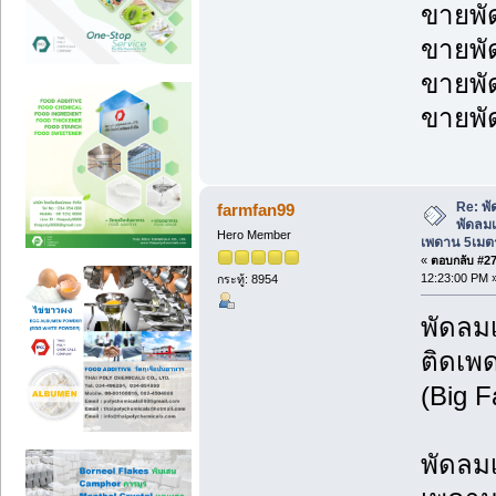
ขายพั
ขายพั
ขายพั
ขายพั
Re: พ
farmfan99
พัดลม
Hero Member
เพดาน 5เมต
«
ตอบกลับ #272
12:23:00 PM 
กระทู้: 8954
พัดลม
ติดเพ
(Big 
พัดลม