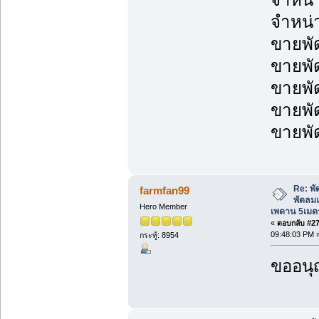
จำหน่
ขายพั
ขายพั
ขายพั
ขายพั
ขายพั
Re: พ
farmfan99
พัดลม
Hero Member
เพดาน 5เมต
«
ตอบกลับ #274
09:48:03 PM 
กระทู้: 8954
ขออนุ