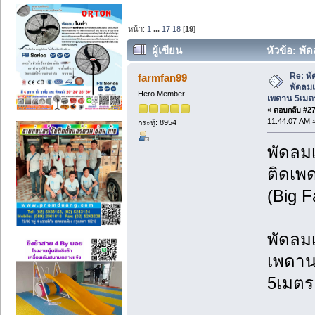
หน้า:
1
...
17
18
[
19
]
ผู้เขียน
หัวข้อ: พ
พัดลมเพดาน 5เมตร 6เมตร 7เมตร (อ่าน 4
Re: พ
farmfan99
พัดลม
Hero Member
เพดาน 5เมต
«
ตอบกลับ #270
11:44:07 AM 
กระทู้: 8954
พัดลม
ติดเพ
(Big 
พัดลม
เพดาน
5เมตร