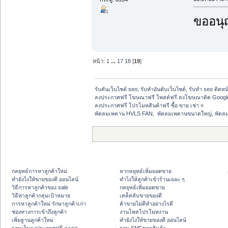
ขออนุ
หน้า:
1
...
17
18
[
19
]
รับดันเว็บไซต์ seo, รับทำอันดับเว็บไซต์, รับทำ seo ติดห
ลงประกาศฟรี โฆษณาฟรี โพสต์ฟรี ลงโฆษณาติด Google
ลงประกาศฟรี โปรโมทสินค้าฟรี ซื้อ ขาย เช่า
»
พัดลมเพดาน HVLS FAN,  พัดลมเพดานขนาดใหญ่, พัดลม
กลยุทธ์การหาลูกค้าใหม่
หากลยุทธ์เพิ่มยอดขาย
ทํายังไงให้ขายของดี ออนไลน์
ทําไงให้ลูกค้าเข้าร้านเยอะ ๆ
วิธีการหาลูกค้าของ sale
กลยุทธ์เพิ่มยอดขาย
วิธีหาลูกค้ากลุ่มเป้าหมาย
เคล็ดลับขายของดี
การหาลูกค้าใหม่ รักษาลูกค้าเก่า
ค้าขายไม่ดีทำอย่างไรดี
ช่องทางการเข้าถึงลูกค้า
งานโพสโปรโมทงาน
เพิ่มฐานลูกค้าใหม่
ทํายังไงให้ขายของดี ออนไลน์