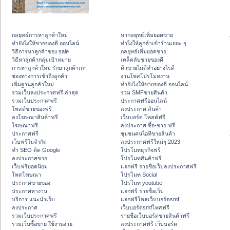
กลยุทธ์การหาลูกค้าใหม่
หากลยุทธ์เพิ่มยอดขาย
ทํายังไงให้ขายของดี ออนไลน์
ทําไงให้ลูกค้าเข้าร้านเยอะ ๆ
วิธีการหาลูกค้าของ sale
กลยุทธ์เพิ่มยอดขาย
วิธีหาลูกค้ากลุ่มเป้าหมาย
เคล็ดลับขายของดี
การหาลูกค้าใหม่ รักษาลูกค้าเก่า
ค้าขายไม่ดีทำอย่างไรดี
ช่องทางการเข้าถึงลูกค้า
งานโพสโปรโมทงาน
เพิ่มฐานลูกค้าใหม่
ทํายังไงให้ขายของดี ออนไลน์
รวมเว็บลงประกาศฟรี ล่าสุด
รวม SMFขายสินค้า
รวมเว็บประกาศฟรี
ประกาศฟรีออนไลน์
โพสต์ขายของฟรี
ลงประกาศ สินค้า
ลงโฆษณาสินค้าฟรี
เว็บบอร์ด โพสต์ฟรี
โฆษณาฟรี
ลงประกาศ ซื้อ-ขาย ฟรี
ประกาศฟรี
ชุมชนคนไอทีขายสินค้า
เว็บฟรีไม่จำกัด
ลงประกาศฟรีใหม่ๆ 2023
ทำ SEO ติด Google
โปรโมทธุรกิจฟรี
ลงประกาศขาย
โปรโมทสินค้าฟรี
เว็บฟรียอดนิยม
แจกฟรี รายชื่อเว็บลงประกาศฟรี
โพสโฆษณา
โปรโมท Social
ประกาศขายของ
โปรโมท youtube
ประกาศหางาน
แจกฟรี รายชื่อเว็บ
บริการ แนะนำเว็บ
แจกฟรีโพสเว็บบอร์ดsmf
ลงประกาศ
เว็บบอร์ดsmfโพสฟรี
รวมเว็บประกาศฟรี
รายชื่อเว็บบอร์ดขายสินค้าฟรี
รวมเว็บซื้อขาย ใช้งานง่าย
ลงประกาศฟรี เว็บบอร์ด