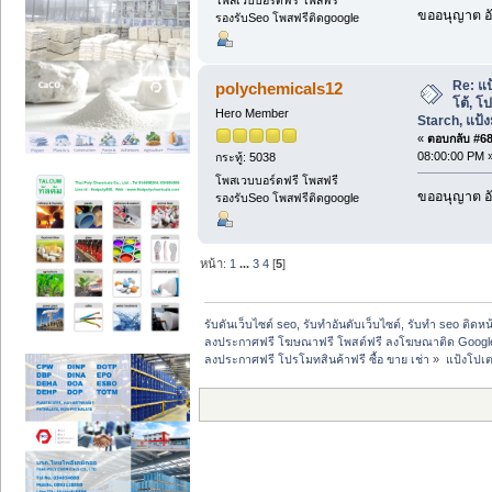
โพสเวบบอร์ดฟรี โพสฟรี
ขออนุญาต อั
รองรับSeo โพสฟรีติดgoogle
Re: แป
polychemicals12
โต้, โ
Hero Member
Starch, แป้งม
«
ตอบกลับ #68 
08:00:00 PM 
กระทู้: 5038
โพสเวบบอร์ดฟรี โพสฟรี
ขออนุญาต อั
รองรับSeo โพสฟรีติดgoogle
หน้า:
1
...
3
4
[
5
]
รับดันเว็บไซต์ seo, รับทำอันดับเว็บไซต์, รับทำ seo ติดห
ลงประกาศฟรี โฆษณาฟรี โพสต์ฟรี ลงโฆษณาติด Google
ลงประกาศฟรี โปรโมทสินค้าฟรี ซื้อ ขาย เช่า
»
แป้งโปเต