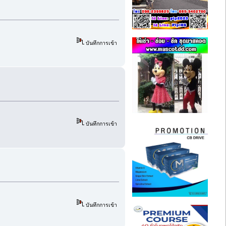
บันทึกการเข้า
บันทึกการเข้า
บันทึกการเข้า