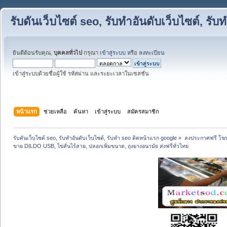
รับดันเว็บไซต์ seo, รับทำอันดับเว็บไซต์, ร
ยินดีต้อนรับคุณ,
บุคคลทั่วไป
กรุณา
เข้าสู่ระบบ
หรือ
ลงทะเบียน
เข้าสู่ระบบด้วยชื่อผู้ใช้ รหัสผ่าน และระยะเวลาในเซสชั่น
หน้าแรก
ช่วยเหลือ
ค้นหา
เข้าสู่ระบบ
สมัครสมาชิก
รับดันเว็บไซต์ seo, รับทำอันดับเว็บไซต์, รับทำ seo ติดหน้าแรก google
»
ลงประกาศฟรี โฆษ
ขาย DILDO USB, ไข่สั่นไร้สาย, ปลอกเพิ่มขนาด, ถุงยางอนามัย ส่งฟรีทั่วไทย