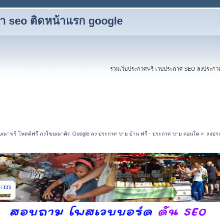
ับทำ seo ติดหน้าแรก google
รวมเว็บประกาศฟรี เวบประกาศ SEO ลงประกาศฟร
ณาฟรี โพสต์ฟรี ลงโฆษณาติด Google ลง ประกาศ ขาย บ้าน ฟรี - ประกาศ ขาย คอนโด
»
ลงประ