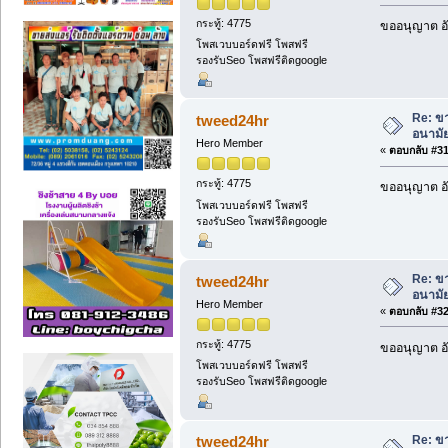
กระทู้: 4775
ขออนุญาต อั
โพสเวบบอร์ดฟรี โพสฟรี
รองรับSeo โพสฟรีติดgoogle
Re: ขา
tweed24hr
อนามัย
Hero Member
«
ตอบกลับ #31 
กระทู้: 4775
ขออนุญาต อั
โพสเวบบอร์ดฟรี โพสฟรี
รองรับSeo โพสฟรีติดgoogle
Re: ขา
tweed24hr
อนามัย
Hero Member
«
ตอบกลับ #32 
กระทู้: 4775
ขออนุญาต อั
โพสเวบบอร์ดฟรี โพสฟรี
รองรับSeo โพสฟรีติดgoogle
Re: ขา
tweed24hr