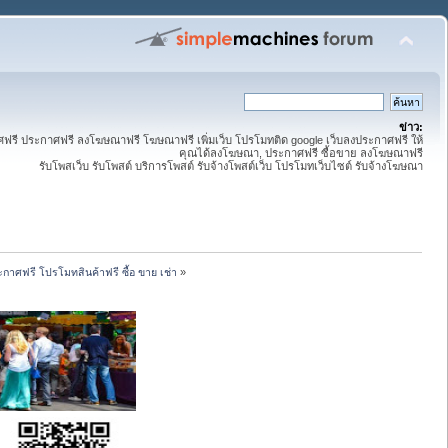
ข่าว:
ี ประกาศฟรี ลงโฆษณาฟรี โฆษณาฟรี เพิ่มเว็บ โปรโมทติด google เว็บลงประกาศฟรี ให้
คุณได้ลงโฆษณา, ประกาศฟรี ซื้อขาย ลงโฆษณาฟรี
รับโพสเว็บ รับโพสต์ บริการโพสต์ รับจ้างโพสต์เว็บ โปรโมทเว็บไซต์ รับจ้างโฆษณา
กาศฟรี โปรโมทสินค้าฟรี ซื้อ ขาย เช่า
»