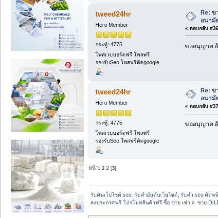
Re: ขา
tweed24hr
อนามัย
Hero Member
«
ตอบกลับ #36 
กระทู้: 4775
ขออนุญาต อั
โพสเวบบอร์ดฟรี โพสฟรี
รองรับSeo โพสฟรีติดgoogle
Re: ขา
tweed24hr
อนามัย
Hero Member
«
ตอบกลับ #37 
กระทู้: 4775
ขออนุญาต อั
โพสเวบบอร์ดฟรี โพสฟรี
รองรับSeo โพสฟรีติดgoogle
หน้า:
1
2
[
3
]
รับดันเว็บไซต์ seo, รับทำอันดับเว็บไซต์, รับทำ seo ติดห
ลงประกาศฟรี โปรโมทสินค้าฟรี ซื้อ ขาย เช่า
»
ขาย DILD