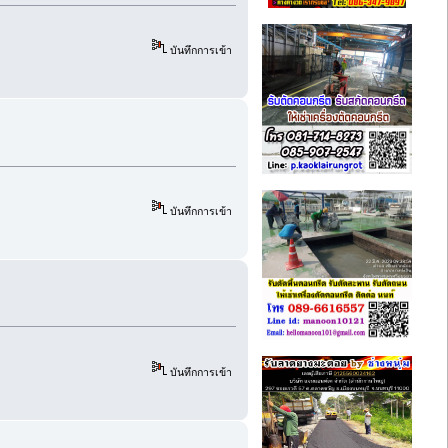
บันทึกการเข้า
บันทึกการเข้า
บันทึกการเข้า