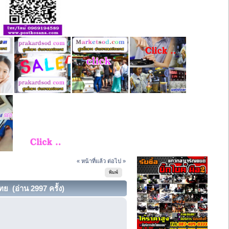
« หน้าที่แล้ว
ต่อไป »
พิมพ์
ย (อ่าน 2997 ครั้ง)