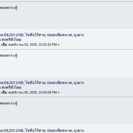
พเดทกระทู้
ย DILDO USB, ไข่สั่นไร้สาย, ปลอกเพิ่มขนาด, ถุงยาง
 ส่งฟรีทั่วไทย
เมื่อ:
พฤศจิกายน 03, 2025, 10:20:33 PM »
พเดทกระทู้
ย DILDO USB, ไข่สั่นไร้สาย, ปลอกเพิ่มขนาด, ถุงยาง
 ส่งฟรีทั่วไทย
เมื่อ:
พฤศจิกายน 05, 2025, 10:50:09 PM »
พเดทกระทู้
ย DILDO USB, ไข่สั่นไร้สาย, ปลอกเพิ่มขนาด, ถุงยาง