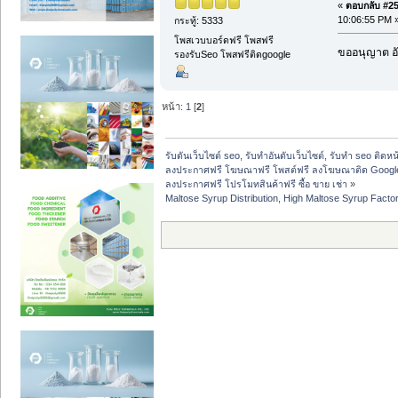
«
ตอบกลับ #25 
10:06:55 PM 
กระทู้: 5333
โพสเวบบอร์ดฟรี โพสฟรี
ขออนุญาต อั
รองรับSeo โพสฟรีติดgoogle
หน้า:
1
[
2
]
รับดันเว็บไซต์ seo, รับทำอันดับเว็บไซต์, รับทำ seo ติดห
ลงประกาศฟรี โฆษณาฟรี โพสต์ฟรี ลงโฆษณาติด Google
ลงประกาศฟรี โปรโมทสินค้าฟรี ซื้อ ขาย เช่า
»
Maltose Syrup Distribution, High Maltose Syrup Fact