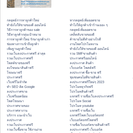
กลยุทธ์การหาลูกค้าใหม่
หากลยุทธ์เพิ่มยอดขาย
ทํายังไงให้ขายของดี ออนไลน์
ทําไงให้ลูกค้าเข้าร้านเยอะ ๆ
วิธีการหาลูกค้าของ sale
กลยุทธ์เพิ่มยอดขาย
วิธีหาลูกค้ากลุ่มเป้าหมาย
เคล็ดลับขายของดี
การหาลูกค้าใหม่ รักษาลูกค้าเก่า
ค้าขายไม่ดีทำอย่างไรดี
ช่องทางการเข้าถึงลูกค้า
งานโพสโปรโมทงาน
เพิ่มฐานลูกค้าใหม่
ทํายังไงให้ขายของดี ออนไลน์
รวมเว็บลงประกาศฟรี ล่าสุด
รวม SMFขายสินค้า
รวมเว็บประกาศฟรี
ประกาศฟรีออนไลน์
โพสต์ขายของฟรี
ลงประกาศ สินค้า
ลงโฆษณาสินค้าฟรี
เว็บบอร์ด โพสต์ฟรี
โฆษณาฟรี
ลงประกาศ ซื้อ-ขาย ฟรี
ประกาศฟรี
ชุมชนคนไอทีขายสินค้า
เว็บฟรีไม่จำกัด
ลงประกาศฟรีใหม่ๆ 2023
ทำ SEO ติด Google
โปรโมทธุรกิจฟรี
ลงประกาศขาย
โปรโมทสินค้าฟรี
เว็บฟรียอดนิยม
แจกฟรี รายชื่อเว็บลงประกาศฟรี
โพสโฆษณา
โปรโมท Social
ประกาศขายของ
โปรโมท youtube
ประกาศหางาน
แจกฟรี รายชื่อเว็บ
บริการ แนะนำเว็บ
แจกฟรีโพสเว็บบอร์ดsmf
ลงประกาศ
เว็บบอร์ดsmfโพสฟรี
รวมเว็บประกาศฟรี
รายชื่อเว็บบอร์ดขายสินค้าฟรี
รวมเว็บซื้อขาย ใช้งานง่าย
ลงประกาศฟรี เว็บบอร์ด