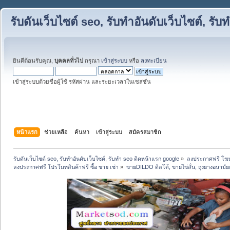
รับดันเว็บไซต์ seo, รับทำอันดับเว็บไซต์, ร
ยินดีต้อนรับคุณ,
บุคคลทั่วไป
กรุณา
เข้าสู่ระบบ
หรือ
ลงทะเบียน
เข้าสู่ระบบด้วยชื่อผู้ใช้ รหัสผ่าน และระยะเวลาในเซสชั่น
หน้าแรก
ช่วยเหลือ
ค้นหา
เข้าสู่ระบบ
สมัครสมาชิก
รับดันเว็บไซต์ seo, รับทำอันดับเว็บไซต์, รับทำ seo ติดหน้าแรก google
»
ลงประกาศฟรี โฆษ
ลงประกาศฟรี โปรโมทสินค้าฟรี ซื้อ ขาย เช่า
»
ขายDILDO ดิลโด้, ขายไข่สั่น, ถุงยางอนามัยก