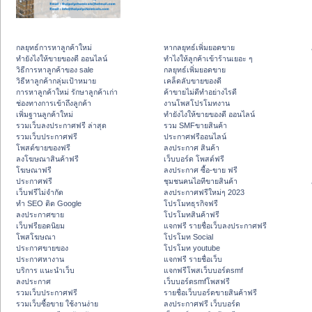
กลยุทธ์การหาลูกค้าใหม่
หากลยุทธ์เพิ่มยอดขาย
ทํายังไงให้ขายของดี ออนไลน์
ทําไงให้ลูกค้าเข้าร้านเยอะ ๆ
วิธีการหาลูกค้าของ sale
กลยุทธ์เพิ่มยอดขาย
วิธีหาลูกค้ากลุ่มเป้าหมาย
เคล็ดลับขายของดี
การหาลูกค้าใหม่ รักษาลูกค้าเก่า
ค้าขายไม่ดีทำอย่างไรดี
ช่องทางการเข้าถึงลูกค้า
งานโพสโปรโมทงาน
เพิ่มฐานลูกค้าใหม่
ทํายังไงให้ขายของดี ออนไลน์
รวมเว็บลงประกาศฟรี ล่าสุด
รวม SMFขายสินค้า
รวมเว็บประกาศฟรี
ประกาศฟรีออนไลน์
โพสต์ขายของฟรี
ลงประกาศ สินค้า
ลงโฆษณาสินค้าฟรี
เว็บบอร์ด โพสต์ฟรี
โฆษณาฟรี
ลงประกาศ ซื้อ-ขาย ฟรี
ประกาศฟรี
ชุมชนคนไอทีขายสินค้า
เว็บฟรีไม่จำกัด
ลงประกาศฟรีใหม่ๆ 2023
ทำ SEO ติด Google
โปรโมทธุรกิจฟรี
ลงประกาศขาย
โปรโมทสินค้าฟรี
เว็บฟรียอดนิยม
แจกฟรี รายชื่อเว็บลงประกาศฟรี
โพสโฆษณา
โปรโมท Social
ประกาศขายของ
โปรโมท youtube
ประกาศหางาน
แจกฟรี รายชื่อเว็บ
บริการ แนะนำเว็บ
แจกฟรีโพสเว็บบอร์ดsmf
ลงประกาศ
เว็บบอร์ดsmfโพสฟรี
รวมเว็บประกาศฟรี
รายชื่อเว็บบอร์ดขายสินค้าฟรี
รวมเว็บซื้อขาย ใช้งานง่าย
ลงประกาศฟรี เว็บบอร์ด