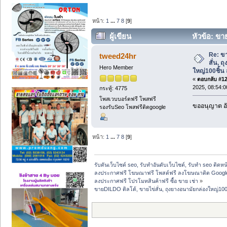
หน้า:
1
...
7
8
[
9
]
ผู้เขียน
หัวข้อ: ขา
ใหญ่100ชิ้น ส่งฟรี กทม/ต่างจังหวัด (อ่าน
Re: ขา
tweed24hr
สั่น, 
Hero Member
ใหญ่100ชิ้น 
«
ตอบกลับ #120
2025, 08:54:
กระทู้: 4775
โพสเวบบอร์ดฟรี โพสฟรี
ขออนุญาต อั
รองรับSeo โพสฟรีติดgoogle
หน้า:
1
...
7
8
[
9
]
รับดันเว็บไซต์ seo, รับทำอันดับเว็บไซต์, รับทำ seo ติดห
ลงประกาศฟรี โฆษณาฟรี โพสต์ฟรี ลงโฆษณาติด Google
ลงประกาศฟรี โปรโมทสินค้าฟรี ซื้อ ขาย เช่า
»
ขายDILDO ดิลโด้, ขายไข่สั่น, ถุงยางอนามัยกล่องใหญ่100ช