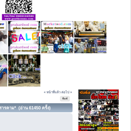
« หน้าที่แล้ว
ต่อไป »
พิมพ์
ารคาม* (อ่าน 61450 ครั้ง)