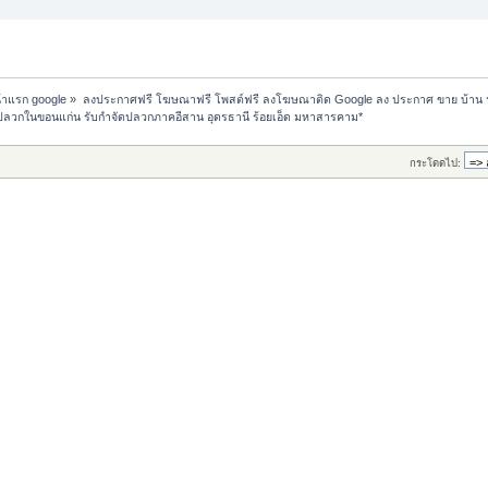
น้าแรก google
»
ลงประกาศฟรี โฆษณาฟรี โพสต์ฟรี ลงโฆษณาติด Google ลง ประกาศ ขาย บ้าน 
ปลวกในขอนแก่น รับกำจัดปลวกภาคอีสาน อุดรธานี ร้อยเอ็ด มหาสารคาม*
กระโดดไป: