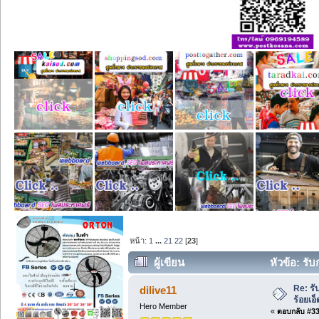
หน้า:
1
...
21
22
[
23
]
ผู้เขียน
หัวข้อ: รั
Re: ร
dilive11
ร้อยเ
Hero Member
«
ตอบกลับ #330