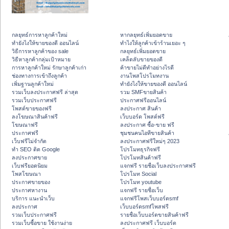
กลยุทธ์การหาลูกค้าใหม่
หากลยุทธ์เพิ่มยอดขาย
ทํายังไงให้ขายของดี ออนไลน์
ทําไงให้ลูกค้าเข้าร้านเยอะ ๆ
วิธีการหาลูกค้าของ sale
กลยุทธ์เพิ่มยอดขาย
วิธีหาลูกค้ากลุ่มเป้าหมาย
เคล็ดลับขายของดี
การหาลูกค้าใหม่ รักษาลูกค้าเก่า
ค้าขายไม่ดีทำอย่างไรดี
ช่องทางการเข้าถึงลูกค้า
งานโพสโปรโมทงาน
เพิ่มฐานลูกค้าใหม่
ทํายังไงให้ขายของดี ออนไลน์
รวมเว็บลงประกาศฟรี ล่าสุด
รวม SMFขายสินค้า
รวมเว็บประกาศฟรี
ประกาศฟรีออนไลน์
โพสต์ขายของฟรี
ลงประกาศ สินค้า
ลงโฆษณาสินค้าฟรี
เว็บบอร์ด โพสต์ฟรี
โฆษณาฟรี
ลงประกาศ ซื้อ-ขาย ฟรี
ประกาศฟรี
ชุมชนคนไอทีขายสินค้า
เว็บฟรีไม่จำกัด
ลงประกาศฟรีใหม่ๆ 2023
ทำ SEO ติด Google
โปรโมทธุรกิจฟรี
ลงประกาศขาย
โปรโมทสินค้าฟรี
เว็บฟรียอดนิยม
แจกฟรี รายชื่อเว็บลงประกาศฟรี
โพสโฆษณา
โปรโมท Social
ประกาศขายของ
โปรโมท youtube
ประกาศหางาน
แจกฟรี รายชื่อเว็บ
บริการ แนะนำเว็บ
แจกฟรีโพสเว็บบอร์ดsmf
ลงประกาศ
เว็บบอร์ดsmfโพสฟรี
รวมเว็บประกาศฟรี
รายชื่อเว็บบอร์ดขายสินค้าฟรี
รวมเว็บซื้อขาย ใช้งานง่าย
ลงประกาศฟรี เว็บบอร์ด