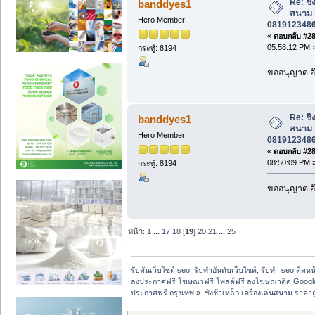
Re: ชิง
banddyes1
สนาม ร
Hero Member
0819123486 
«
ตอบกลับ #283
05:58:12 PM 
กระทู้: 8194
ขออนุญาต อั
Re: ชิง
banddyes1
สนาม ร
Hero Member
0819123486 
«
ตอบกลับ #284
08:50:09 PM 
กระทู้: 8194
ขออนุญาต อั
หน้า:
1
...
17
18
[
19
]
20
21
...
25
รับดันเว็บไซต์ seo, รับทำอันดับเว็บไซต์, รับทำ seo ติดห
ลงประกาศฟรี โฆษณาฟรี โพสต์ฟรี ลงโฆษณาติด Google
ประกาศฟรี กรุงเทพ
»
ชิงช้าเหล็ก เครื่องเล่นสนาม ราคา