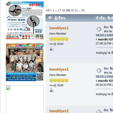
หน้า:
1
...
17
18
[
19
]
20
21
...
25
ผู้เขียน
หัวข้อ: ชิง
0819123486 คุณบอย ส่งฟรี* (อ่าน 21413
Re: ชิง
banddyes1
สนาม ร
Hero Member
0819123486 
«
ตอบกลับ #270
07:08:15 PM 
กระทู้: 8194
ขออนุญาต อั
Re: ชิง
banddyes1
สนาม ร
Hero Member
0819123486 
«
ตอบกลับ #271
05:29:23 PM 
กระทู้: 8194
ขออนุญาต อั
Re: ชิง
banddyes1