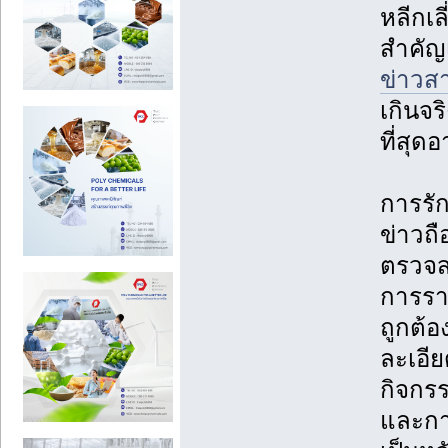
หลีกเล
สำคัญ
ข่าวส
เกินจ
ที่สุ
การรั
ข่าวถื
ตรวจส
การราย
ถูกต้อ
ละเอี
กิจกร
และการ