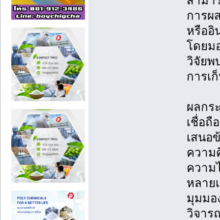
สามาร
การผส
หรืออิ
โดยมอบ
วิจัยพ
การเก
ผลกระ
เชื่อถ
เสนอข้
ความคิ
ความไว
หลายเก
มุมมอง
วิจาร