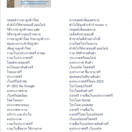
กลยุทธ์การหาลูกค้าใหม่
หากลยุทธ์เพิ่มยอดขาย
ทํายังไงให้ขายของดี ออนไลน์
ทําไงให้ลูกค้าเข้าร้านเยอะ ๆ
วิธีการหาลูกค้าของ sale
กลยุทธ์เพิ่มยอดขาย
วิธีหาลูกค้ากลุ่มเป้าหมาย
เคล็ดลับขายของดี
การหาลูกค้าใหม่ รักษาลูกค้าเก่า
ค้าขายไม่ดีทำอย่างไรดี
ช่องทางการเข้าถึงลูกค้า
งานโพสโปรโมทงาน
เพิ่มฐานลูกค้าใหม่
ทํายังไงให้ขายของดี ออนไลน์
รวมเว็บลงประกาศฟรี ล่าสุด
รวม SMFขายสินค้า
รวมเว็บประกาศฟรี
ประกาศฟรีออนไลน์
โพสต์ขายของฟรี
ลงประกาศ สินค้า
ลงโฆษณาสินค้าฟรี
เว็บบอร์ด โพสต์ฟรี
โฆษณาฟรี
ลงประกาศ ซื้อ-ขาย ฟรี
ประกาศฟรี
ชุมชนคนไอทีขายสินค้า
เว็บฟรีไม่จำกัด
ลงประกาศฟรีใหม่ๆ 2023
ทำ SEO ติด Google
โปรโมทธุรกิจฟรี
ลงประกาศขาย
โปรโมทสินค้าฟรี
เว็บฟรียอดนิยม
แจกฟรี รายชื่อเว็บลงประกาศฟรี
โพสโฆษณา
โปรโมท Social
ประกาศขายของ
โปรโมท youtube
ประกาศหางาน
แจกฟรี รายชื่อเว็บ
บริการ แนะนำเว็บ
แจกฟรีโพสเว็บบอร์ดsmf
ลงประกาศ
เว็บบอร์ดsmfโพสฟรี
รวมเว็บประกาศฟรี
รายชื่อเว็บบอร์ดขายสินค้าฟรี
รวมเว็บซื้อขาย ใช้งานง่าย
ลงประกาศฟรี เว็บบอร์ด