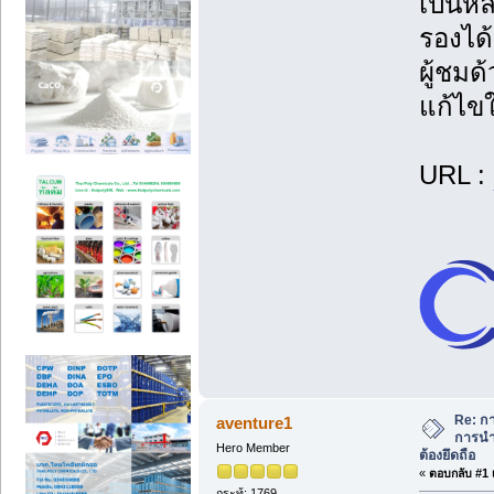
เป็นหล
รองได้
ผู้ชมด
แก้ไขใ
URL :
Re: ก
aventure1
การนำ
Hero Member
ต้องยึดถือ
«
ตอบกลับ #1 เ
กระทู้: 1769