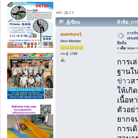
หน้า: [
1
]
2
3
ผู้เขียน
หัวข้อ: ก
ข่าวต้องยึดถือ (อ่าน 44454 ครั้ง)
การรั
aventure1
เสนอข่
Hero Member
ยึดถือ
«
เมื่อ:
พฤษภาค
กระทู้: 1769
การเล่
ฐานใน
ข่าว
ส
ให้เก
เนื้อห
ตัวอย่
ยากจนเ
การเดิ