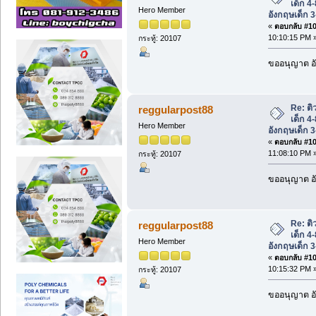
เด็ก 4
Hero Member
อังกฤษเด็ก 
«
ตอบกลับ #107
10:10:15 PM 
กระทู้: 20107
ขออนุญาต อั
Re: ต
reggularpost88
เด็ก 4
Hero Member
อังกฤษเด็ก 
«
ตอบกลับ #108
11:08:10 PM 
กระทู้: 20107
ขออนุญาต อั
Re: ต
reggularpost88
เด็ก 4
Hero Member
อังกฤษเด็ก 
«
ตอบกลับ #109
10:15:32 PM 
กระทู้: 20107
ขออนุญาต อั