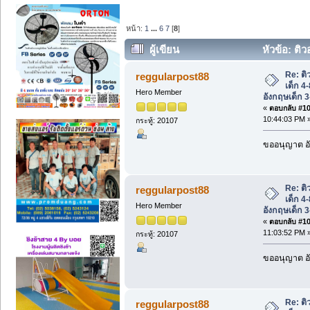
หน้า:
1
...
6
7
[
8
]
ผู้เขียน
หัวข้อ: ติว
ภาษาอังกฤษเด็ก 3-15 ปี ขอนแก่น* (อ่าน 
Re: ต
reggularpost88
เด็ก 4
Hero Member
อังกฤษเด็ก 
«
ตอบกลับ #105
10:44:03 PM 
กระทู้: 20107
ขออนุญาต อั
Re: ต
reggularpost88
เด็ก 4
Hero Member
อังกฤษเด็ก 
«
ตอบกลับ #106
11:03:52 PM 
กระทู้: 20107
ขออนุญาต อั
Re: ต
reggularpost88