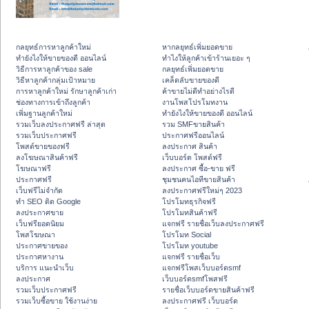
กลยุทธ์การหาลูกค้าใหม่
หากลยุทธ์เพิ่มยอดขาย
ทํายังไงให้ขายของดี ออนไลน์
ทําไงให้ลูกค้าเข้าร้านเยอะ ๆ
วิธีการหาลูกค้าของ sale
กลยุทธ์เพิ่มยอดขาย
วิธีหาลูกค้ากลุ่มเป้าหมาย
เคล็ดลับขายของดี
การหาลูกค้าใหม่ รักษาลูกค้าเก่า
ค้าขายไม่ดีทำอย่างไรดี
ช่องทางการเข้าถึงลูกค้า
งานโพสโปรโมทงาน
เพิ่มฐานลูกค้าใหม่
ทํายังไงให้ขายของดี ออนไลน์
รวมเว็บลงประกาศฟรี ล่าสุด
รวม SMFขายสินค้า
รวมเว็บประกาศฟรี
ประกาศฟรีออนไลน์
โพสต์ขายของฟรี
ลงประกาศ สินค้า
ลงโฆษณาสินค้าฟรี
เว็บบอร์ด โพสต์ฟรี
โฆษณาฟรี
ลงประกาศ ซื้อ-ขาย ฟรี
ประกาศฟรี
ชุมชนคนไอทีขายสินค้า
เว็บฟรีไม่จำกัด
ลงประกาศฟรีใหม่ๆ 2023
ทำ SEO ติด Google
โปรโมทธุรกิจฟรี
ลงประกาศขาย
โปรโมทสินค้าฟรี
เว็บฟรียอดนิยม
แจกฟรี รายชื่อเว็บลงประกาศฟรี
โพสโฆษณา
โปรโมท Social
ประกาศขายของ
โปรโมท youtube
ประกาศหางาน
แจกฟรี รายชื่อเว็บ
บริการ แนะนำเว็บ
แจกฟรีโพสเว็บบอร์ดsmf
ลงประกาศ
เว็บบอร์ดsmfโพสฟรี
รวมเว็บประกาศฟรี
รายชื่อเว็บบอร์ดขายสินค้าฟรี
รวมเว็บซื้อขาย ใช้งานง่าย
ลงประกาศฟรี เว็บบอร์ด