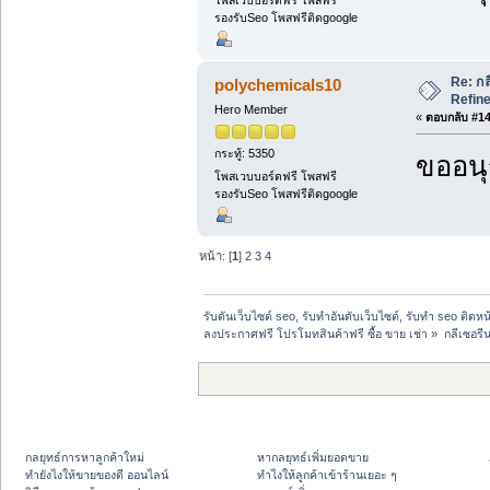
โพสเวบบอร์ดฟรี โพสฟรี
รองรับSeo โพสฟรีติดgoogle
Re: กล
polychemicals10
Refine
Hero Member
«
ตอบกลับ #14 
กระทู้: 5350
ขออนุ
โพสเวบบอร์ดฟรี โพสฟรี
รองรับSeo โพสฟรีติดgoogle
หน้า: [
1
]
2
3
4
รับดันเว็บไซต์ seo, รับทำอันดับเว็บไซต์, รับทำ seo ติดห
ลงประกาศฟรี โปรโมทสินค้าฟรี ซื้อ ขาย เช่า
»
กลีเซอรีน
กลยุทธ์การหาลูกค้าใหม่
หากลยุทธ์เพิ่มยอดขาย
ทํายังไงให้ขายของดี ออนไลน์
ทําไงให้ลูกค้าเข้าร้านเยอะ ๆ