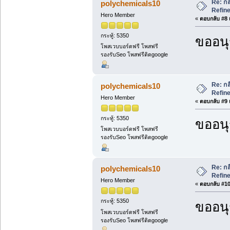
Re: กล
polychemicals10
Refine
Hero Member
«
ตอบกลับ #8 เ
กระทู้: 5350
ขออนุ
โพสเวบบอร์ดฟรี โพสฟรี
รองรับSeo โพสฟรีติดgoogle
Re: กล
polychemicals10
Refine
Hero Member
«
ตอบกลับ #9 เ
กระทู้: 5350
ขออนุ
โพสเวบบอร์ดฟรี โพสฟรี
รองรับSeo โพสฟรีติดgoogle
Re: กล
polychemicals10
Refine
Hero Member
«
ตอบกลับ #10 
กระทู้: 5350
ขออนุ
โพสเวบบอร์ดฟรี โพสฟรี
รองรับSeo โพสฟรีติดgoogle