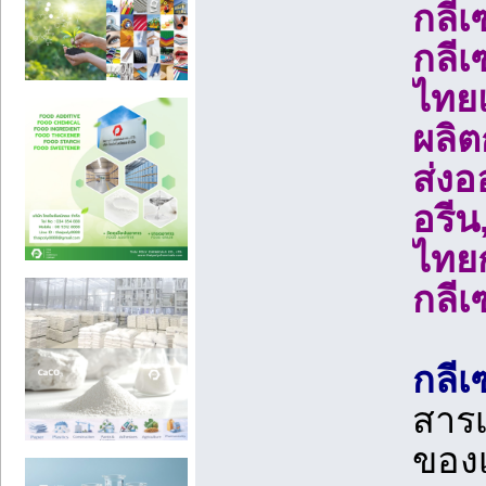
กลี
กลีเ
ไทยแ
ผลิต
ส่งอ
อรีน
ไทยก
กลีเ
กลีเ
สารเ
ของเ