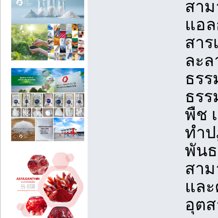
สามา
แอลก
สารเ
ละลา
ธรรม
ธรรม
พืช 
ทำปฏ
พันธ
สามา
และ
อุตส