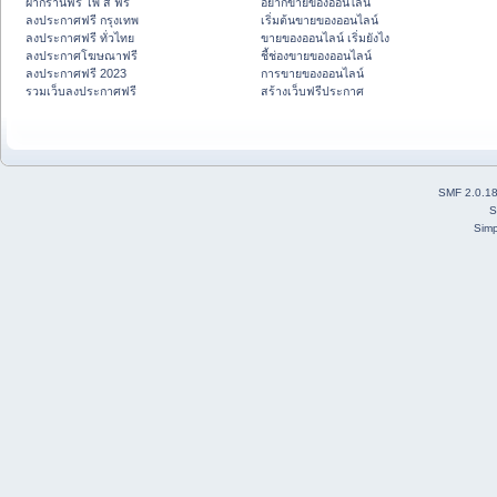
ฝากร้านฟรี โพ ส ฟรี
อยากขายของออนไลน์
ลงประกาศฟรี กรุงเทพ
เริ่มต้นขายของออนไลน์
ลงประกาศฟรี ทั่วไทย
ขายของออนไลน์ เริ่มยังไง
ลงประกาศโฆษณาฟรี
ชี้ช่องขายของออนไลน์
ลงประกาศฟรี 2023
การขายของออนไลน์
รวมเว็บลงประกาศฟรี
สร้างเว็บฟรีประกาศ
SMF 2.0.1
S
Simp