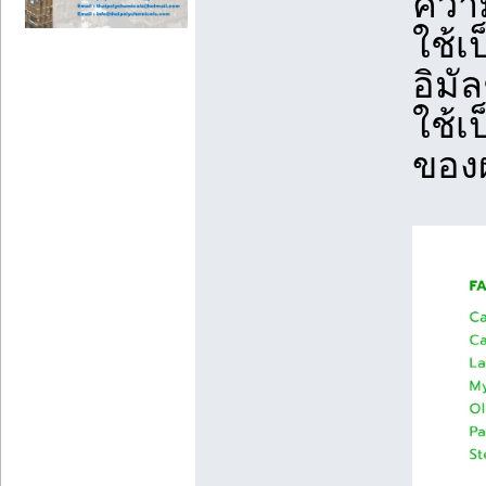
ความ
ใช้เ
อิมั
ใช้เ
ของผ