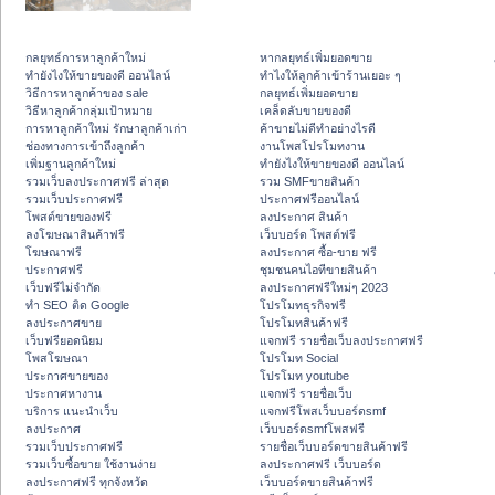
กลยุทธ์การหาลูกค้าใหม่
หากลยุทธ์เพิ่มยอดขาย
ทํายังไงให้ขายของดี ออนไลน์
ทําไงให้ลูกค้าเข้าร้านเยอะ ๆ
วิธีการหาลูกค้าของ sale
กลยุทธ์เพิ่มยอดขาย
วิธีหาลูกค้ากลุ่มเป้าหมาย
เคล็ดลับขายของดี
การหาลูกค้าใหม่ รักษาลูกค้าเก่า
ค้าขายไม่ดีทำอย่างไรดี
ช่องทางการเข้าถึงลูกค้า
งานโพสโปรโมทงาน
เพิ่มฐานลูกค้าใหม่
ทํายังไงให้ขายของดี ออนไลน์
รวมเว็บลงประกาศฟรี ล่าสุด
รวม SMFขายสินค้า
รวมเว็บประกาศฟรี
ประกาศฟรีออนไลน์
โพสต์ขายของฟรี
ลงประกาศ สินค้า
ลงโฆษณาสินค้าฟรี
เว็บบอร์ด โพสต์ฟรี
โฆษณาฟรี
ลงประกาศ ซื้อ-ขาย ฟรี
ประกาศฟรี
ชุมชนคนไอทีขายสินค้า
เว็บฟรีไม่จำกัด
ลงประกาศฟรีใหม่ๆ 2023
ทำ SEO ติด Google
โปรโมทธุรกิจฟรี
ลงประกาศขาย
โปรโมทสินค้าฟรี
เว็บฟรียอดนิยม
แจกฟรี รายชื่อเว็บลงประกาศฟรี
โพสโฆษณา
โปรโมท Social
ประกาศขายของ
โปรโมท youtube
ประกาศหางาน
แจกฟรี รายชื่อเว็บ
บริการ แนะนำเว็บ
แจกฟรีโพสเว็บบอร์ดsmf
ลงประกาศ
เว็บบอร์ดsmfโพสฟรี
รวมเว็บประกาศฟรี
รายชื่อเว็บบอร์ดขายสินค้าฟรี
รวมเว็บซื้อขาย ใช้งานง่าย
ลงประกาศฟรี เว็บบอร์ด
ลงประกาศฟรี ทุกจังหวัด
เว็บบอร์ดขายสินค้าฟรี