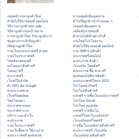
กลยุทธ์การหาลูกค้าใหม่
หากลยุทธ์เพิ่มยอดขาย
ทํายังไงให้ขายของดี ออนไลน์
ทําไงให้ลูกค้าเข้าร้านเยอะ ๆ
วิธีการหาลูกค้าของ sale
กลยุทธ์เพิ่มยอดขาย
วิธีหาลูกค้ากลุ่มเป้าหมาย
เคล็ดลับขายของดี
การหาลูกค้าใหม่ รักษาลูกค้าเก่า
ค้าขายไม่ดีทำอย่างไรดี
ช่องทางการเข้าถึงลูกค้า
งานโพสโปรโมทงาน
เพิ่มฐานลูกค้าใหม่
ทํายังไงให้ขายของดี ออนไลน์
รวมเว็บลงประกาศฟรี ล่าสุด
รวม SMFขายสินค้า
รวมเว็บประกาศฟรี
ประกาศฟรีออนไลน์
โพสต์ขายของฟรี
ลงประกาศ สินค้า
ลงโฆษณาสินค้าฟรี
เว็บบอร์ด โพสต์ฟรี
โฆษณาฟรี
ลงประกาศ ซื้อ-ขาย ฟรี
ประกาศฟรี
ชุมชนคนไอทีขายสินค้า
เว็บฟรีไม่จำกัด
ลงประกาศฟรีใหม่ๆ 2023
ทำ SEO ติด Google
โปรโมทธุรกิจฟรี
ลงประกาศขาย
โปรโมทสินค้าฟรี
เว็บฟรียอดนิยม
แจกฟรี รายชื่อเว็บลงประกาศฟรี
โพสโฆษณา
โปรโมท Social
ประกาศขายของ
โปรโมท youtube
ประกาศหางาน
แจกฟรี รายชื่อเว็บ
บริการ แนะนำเว็บ
แจกฟรีโพสเว็บบอร์ดsmf
ลงประกาศ
เว็บบอร์ดsmfโพสฟรี
รวมเว็บประกาศฟรี
รายชื่อเว็บบอร์ดขายสินค้าฟรี
รวมเว็บซื้อขาย ใช้งานง่าย
ลงประกาศฟรี เว็บบอร์ด
ลงประกาศฟรี ทุกจังหวัด
เว็บบอร์ดขายสินค้าฟรี