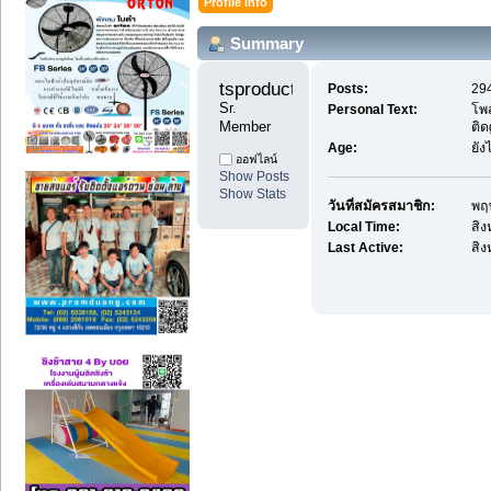
Profile Info
Summary
tsproduct 
Posts:
294
Sr. 
Personal Text:
โพ
Member
ติด
Age:
ยัง
ออฟไลน์
Show Posts
Show Stats
วันที่สมัครสมาชิก:
พฤ
Local Time:
สิง
Last Active:
สิง