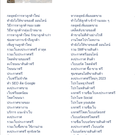
กลยุทธ์การหาลูกค้าใหม่
หากลยุทธ์เพิ่มยอดขาย
ทํายังไงให้ขายของดี ออนไลน์
ทําไงให้ลูกค้าเข้าร้านเยอะ ๆ
วิธีการหาลูกค้าของ sale
กลยุทธ์เพิ่มยอดขาย
วิธีหาลูกค้ากลุ่มเป้าหมาย
เคล็ดลับขายของดี
การหาลูกค้าใหม่ รักษาลูกค้าเก่า
ค้าขายไม่ดีทำอย่างไรดี
ช่องทางการเข้าถึงลูกค้า
งานโพสโปรโมทงาน
เพิ่มฐานลูกค้าใหม่
ทํายังไงให้ขายของดี ออนไลน์
รวมเว็บลงประกาศฟรี ล่าสุด
รวม SMFขายสินค้า
รวมเว็บประกาศฟรี
ประกาศฟรีออนไลน์
โพสต์ขายของฟรี
ลงประกาศ สินค้า
ลงโฆษณาสินค้าฟรี
เว็บบอร์ด โพสต์ฟรี
โฆษณาฟรี
ลงประกาศ ซื้อ-ขาย ฟรี
ประกาศฟรี
ชุมชนคนไอทีขายสินค้า
เว็บฟรีไม่จำกัด
ลงประกาศฟรีใหม่ๆ 2023
ทำ SEO ติด Google
โปรโมทธุรกิจฟรี
ลงประกาศขาย
โปรโมทสินค้าฟรี
เว็บฟรียอดนิยม
แจกฟรี รายชื่อเว็บลงประกาศฟรี
โพสโฆษณา
โปรโมท Social
ประกาศขายของ
โปรโมท youtube
ประกาศหางาน
แจกฟรี รายชื่อเว็บ
บริการ แนะนำเว็บ
แจกฟรีโพสเว็บบอร์ดsmf
ลงประกาศ
เว็บบอร์ดsmfโพสฟรี
รวมเว็บประกาศฟรี
รายชื่อเว็บบอร์ดขายสินค้าฟรี
รวมเว็บซื้อขาย ใช้งานง่าย
ลงประกาศฟรี เว็บบอร์ด
ลงประกาศฟรี ทุกจังหวัด
เว็บบอร์ดขายสินค้าฟรี