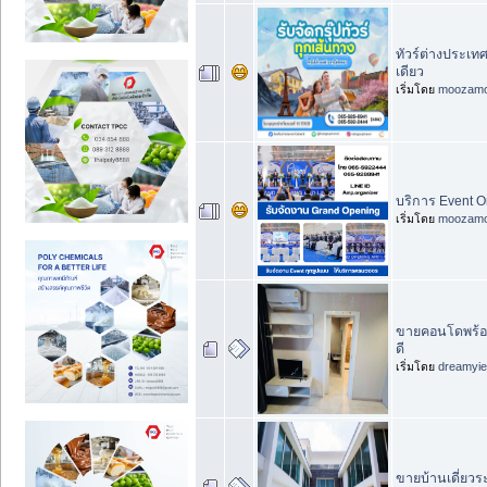
ทัวร์ต่างประเท
เดียว
เริ่มโดย
moozam
บริการ Event Or
เริ่มโดย
moozam
ขายคอนโดพร้อม
ดี
เริ่มโดย
dreamyi
ขายบ้านเดี่ยวระ