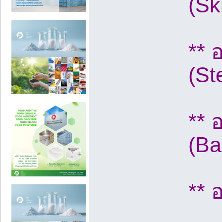
(Sk
** 
(St
** 
(Ba
** 