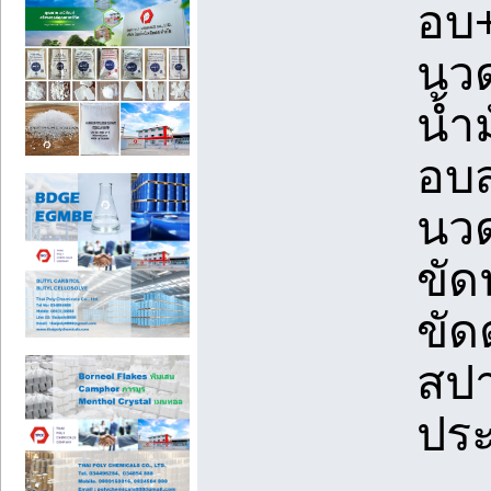
อบ+
นว
น้ำ
อบ
นว
ขั
ขัด
สป
ปร