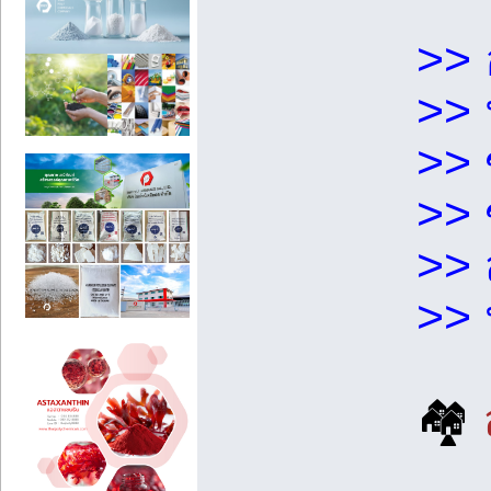
>> 
>> 
>> 
>> 
>> 
>> 
🏘️
ส