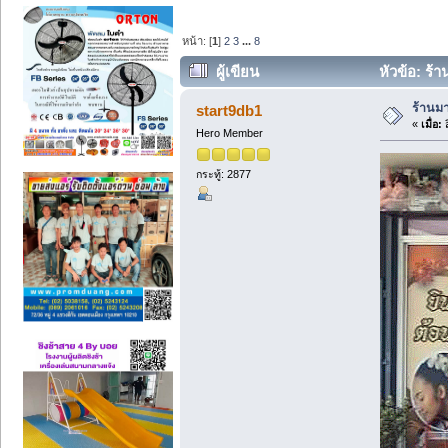
หน้า: [
1
]
2
3
...
8
ผู้เขียน
หัวข้อ: ร้
ร้านม
start9db1
«
เมื่อ:
ส
Hero Member
กระทู้: 2877