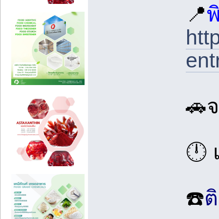
📍
พ
ht
ent
🚗จ
🕛 
☎️
ต