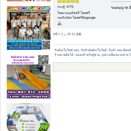
กระทู้: 4775
ขออนุญาต อั
โพสเวบบอร์ดฟรี โพสฟรี
รองรับSeo โพสฟรีติดgoogle
หน้า:
1
...
10
11
[
12
]
รับดันเว็บไซต์ seo, รับทำอันดับเว็บไซต์, รับทำ seo ติดห
ร้านขายดิลโด้, ปลอกสําหรับผู้ชาย, ถุงยางเพิ่มขนาดชาย,