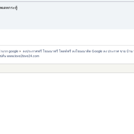
พเดทกระทู้
น้าแรก google
»
ลงประกาศฟรี โฆษณาฟรี โพสต์ฟรี ลงโฆษณาติด Google ลง ประกาศ ขาย บ้าน 
ไข่สั่น www.love2love24.com