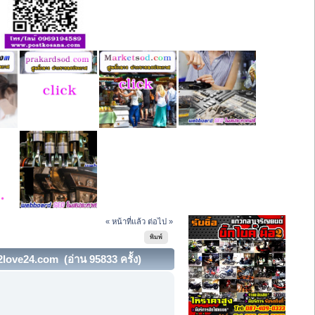
« หน้าที่แล้ว
ต่อไป »
พิมพ์
2love24.com (อ่าน 95833 ครั้ง)