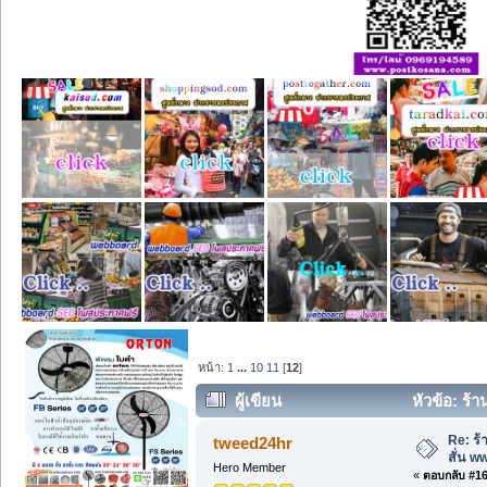
หน้า:
1
...
10
11
[
12
]
ผู้เขียน
หัวข้อ: ร้
Re: ร้
tweed24hr
สั่น 
Hero Member
«
ตอบกลับ #165