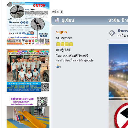
หน้า: [
1
]
ผู้เขียน
หัวข้อ: ป้
ป้ายจ
signs
«
เมื่อ:
ก
Sr. Member
กระทู้: 359
โพสเวบบอร์ดฟรี โพสฟรี
รองรับSeo โพสฟรีติดgoogle