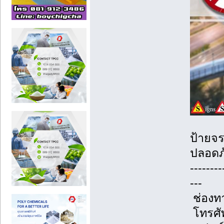
ป้ายจร
ปลอดภั
--------
---
ช่องท
โทรศัพ