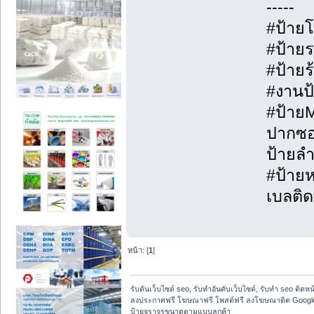
-----
#ป้าย
#ป้ายร
#ป้ายร
#งานป้
#ป้ายM
ปากซอย
ป้ายลำ
#ป้ายห
เบลติด
หน้า: [
1
]
รับดันเว็บไซต์ seo, รับทำอันดับเว็บไซต์, รับทำ seo ติดห
ลงประกาศฟรี โฆษณาฟรี โพสต์ฟรี ลงโฆษณาติด Google
ป้ายจราจรขนาดตามแบบลูกค้า