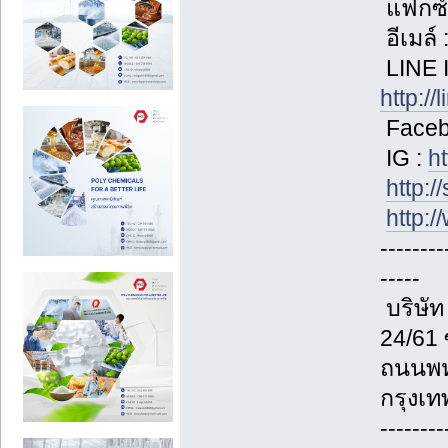
แฟกซ์
อีเมล์
LINE I
http:/
Facebo
IG :
h
http:/
http:/
--------
-----
บริษัท
24/61
ถนนพห
กรุงเ
--------