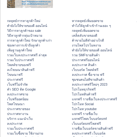
กลยุทธ์การหาลูกค้าใหม่
หากลยุทธ์เพิ่มยอดขาย
ทํายังไงให้ขายของดี ออนไลน์
ทําไงให้ลูกค้าเข้าร้านเยอะ ๆ
วิธีการหาลูกค้าของ sale
กลยุทธ์เพิ่มยอดขาย
วิธีหาลูกค้ากลุ่มเป้าหมาย
เคล็ดลับขายของดี
การหาลูกค้าใหม่ รักษาลูกค้าเก่า
ค้าขายไม่ดีทำอย่างไรดี
ช่องทางการเข้าถึงลูกค้า
งานโพสโปรโมทงาน
เพิ่มฐานลูกค้าใหม่
ทํายังไงให้ขายของดี ออนไลน์
รวมเว็บลงประกาศฟรี ล่าสุด
รวม SMFขายสินค้า
รวมเว็บประกาศฟรี
ประกาศฟรีออนไลน์
โพสต์ขายของฟรี
ลงประกาศ สินค้า
ลงโฆษณาสินค้าฟรี
เว็บบอร์ด โพสต์ฟรี
โฆษณาฟรี
ลงประกาศ ซื้อ-ขาย ฟรี
ประกาศฟรี
ชุมชนคนไอทีขายสินค้า
เว็บฟรีไม่จำกัด
ลงประกาศฟรีใหม่ๆ 2023
ทำ SEO ติด Google
โปรโมทธุรกิจฟรี
ลงประกาศขาย
โปรโมทสินค้าฟรี
เว็บฟรียอดนิยม
แจกฟรี รายชื่อเว็บลงประกาศฟรี
โพสโฆษณา
โปรโมท Social
ประกาศขายของ
โปรโมท youtube
ประกาศหางาน
แจกฟรี รายชื่อเว็บ
บริการ แนะนำเว็บ
แจกฟรีโพสเว็บบอร์ดsmf
ลงประกาศ
เว็บบอร์ดsmfโพสฟรี
รวมเว็บประกาศฟรี
รายชื่อเว็บบอร์ดขายสินค้าฟรี
รวมเว็บซื้อขาย ใช้งานง่าย
ลงประกาศฟรี เว็บบอร์ด