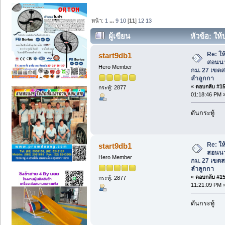
หน้า:
1
...
9
10
[
11
]
12
13
ผู้เขียน
หัวข้อ: ใ
พหลโยธิน กม. 27 เขตสายไหม ใกล้ปากทาง
Re: ใ
start9db1
สอนนว
Hero Member
กม. 27 เขต
ลำลูกกา
«
ตอบกลับ #150
กระทู้: 2877
01:18:46 PM 
ดันกระทู้
Re: ใ
start9db1
สอนนว
Hero Member
กม. 27 เขต
ลำลูกกา
«
ตอบกลับ #151
กระทู้: 2877
11:21:09 PM 
ดันกระทู้