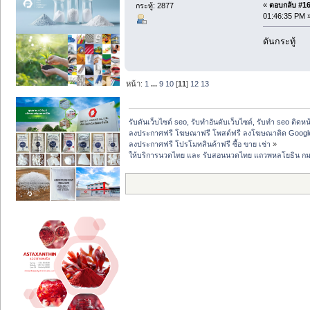
«
ตอบกลับ #164
กระทู้: 2877
01:46:35 PM 
ดันกระทู้
หน้า:
1
...
9
10
[
11
]
12
13
รับดันเว็บไซต์ seo, รับทำอันดับเว็บไซต์, รับทำ seo ติดห
ลงประกาศฟรี โฆษณาฟรี โพสต์ฟรี ลงโฆษณาติด Google
ลงประกาศฟรี โปรโมทสินค้าฟรี ซื้อ ขาย เช่า
»
ให้บริการนวดไทย และ รับสอนนวดไทย แถวพหลโยธิน กม