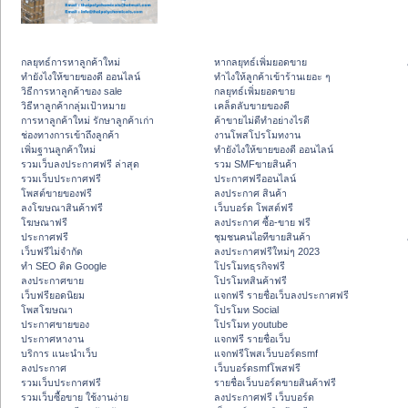
กลยุทธ์การหาลูกค้าใหม่
หากลยุทธ์เพิ่มยอดขาย
ทํายังไงให้ขายของดี ออนไลน์
ทําไงให้ลูกค้าเข้าร้านเยอะ ๆ
วิธีการหาลูกค้าของ sale
กลยุทธ์เพิ่มยอดขาย
วิธีหาลูกค้ากลุ่มเป้าหมาย
เคล็ดลับขายของดี
การหาลูกค้าใหม่ รักษาลูกค้าเก่า
ค้าขายไม่ดีทำอย่างไรดี
ช่องทางการเข้าถึงลูกค้า
งานโพสโปรโมทงาน
เพิ่มฐานลูกค้าใหม่
ทํายังไงให้ขายของดี ออนไลน์
รวมเว็บลงประกาศฟรี ล่าสุด
รวม SMFขายสินค้า
รวมเว็บประกาศฟรี
ประกาศฟรีออนไลน์
โพสต์ขายของฟรี
ลงประกาศ สินค้า
ลงโฆษณาสินค้าฟรี
เว็บบอร์ด โพสต์ฟรี
โฆษณาฟรี
ลงประกาศ ซื้อ-ขาย ฟรี
ประกาศฟรี
ชุมชนคนไอทีขายสินค้า
เว็บฟรีไม่จำกัด
ลงประกาศฟรีใหม่ๆ 2023
ทำ SEO ติด Google
โปรโมทธุรกิจฟรี
ลงประกาศขาย
โปรโมทสินค้าฟรี
เว็บฟรียอดนิยม
แจกฟรี รายชื่อเว็บลงประกาศฟรี
โพสโฆษณา
โปรโมท Social
ประกาศขายของ
โปรโมท youtube
ประกาศหางาน
แจกฟรี รายชื่อเว็บ
บริการ แนะนำเว็บ
แจกฟรีโพสเว็บบอร์ดsmf
ลงประกาศ
เว็บบอร์ดsmfโพสฟรี
รวมเว็บประกาศฟรี
รายชื่อเว็บบอร์ดขายสินค้าฟรี
รวมเว็บซื้อขาย ใช้งานง่าย
ลงประกาศฟรี เว็บบอร์ด