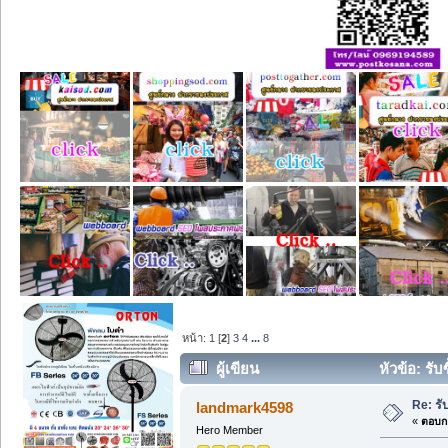
หน้า:
1
[
2
]
3
4
...
8
ผู้เขียน
หัวข้อ: รับ
Re: รั
landmark4598
«
ตอบกล
Hero Member