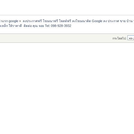
น้าแรก google
»
ลงประกาศฟรี โฆษณาฟรี โพสต์ฟรี ลงโฆษณาติด Google ลง ประกาศ ขาย บ้าน 
ศษเหล็ก ให้ราคาดี  ติดต่อ คุณ จอย Tel: 098-928-3932
กระโดดไป: