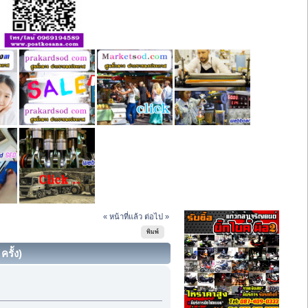
« หน้าที่แล้ว
ต่อไป »
พิมพ์
รั้ง)