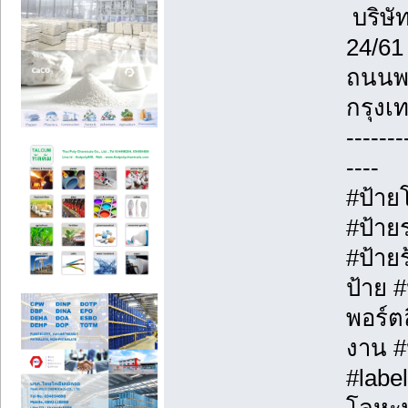
บริษั
24/61
ถนนพ
กรุง
-------
----
#ป้าย
#ป้าย
#ป้าย
ป้าย 
พอร์ตล
งาน #
#labe