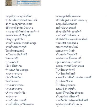
กลยุทธ์การหาลูกค้าใหม่
หากลยุทธ์เพิ่มยอดขาย
ทํายังไงให้ขายของดี ออนไลน์
ทําไงให้ลูกค้าเข้าร้านเยอะ ๆ
วิธีการหาลูกค้าของ sale
กลยุทธ์เพิ่มยอดขาย
วิธีหาลูกค้ากลุ่มเป้าหมาย
เคล็ดลับขายของดี
การหาลูกค้าใหม่ รักษาลูกค้าเก่า
ค้าขายไม่ดีทำอย่างไรดี
ช่องทางการเข้าถึงลูกค้า
งานโพสโปรโมทงาน
เพิ่มฐานลูกค้าใหม่
ทํายังไงให้ขายของดี ออนไลน์
รวมเว็บลงประกาศฟรี ล่าสุด
รวม SMFขายสินค้า
รวมเว็บประกาศฟรี
ประกาศฟรีออนไลน์
โพสต์ขายของฟรี
ลงประกาศ สินค้า
ลงโฆษณาสินค้าฟรี
เว็บบอร์ด โพสต์ฟรี
โฆษณาฟรี
ลงประกาศ ซื้อ-ขาย ฟรี
ประกาศฟรี
ชุมชนคนไอทีขายสินค้า
เว็บฟรีไม่จำกัด
ลงประกาศฟรีใหม่ๆ 2023
ทำ SEO ติด Google
โปรโมทธุรกิจฟรี
ลงประกาศขาย
โปรโมทสินค้าฟรี
เว็บฟรียอดนิยม
แจกฟรี รายชื่อเว็บลงประกาศฟรี
โพสโฆษณา
โปรโมท Social
ประกาศขายของ
โปรโมท youtube
ประกาศหางาน
แจกฟรี รายชื่อเว็บ
บริการ แนะนำเว็บ
แจกฟรีโพสเว็บบอร์ดsmf
ลงประกาศ
เว็บบอร์ดsmfโพสฟรี
รวมเว็บประกาศฟรี
รายชื่อเว็บบอร์ดขายสินค้าฟรี
รวมเว็บซื้อขาย ใช้งานง่าย
ลงประกาศฟรี เว็บบอร์ด