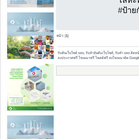
โลหะพ
#ป้าย
หน้า: [
1
]
รับดันเว็บไซต์ seo, รับทำอันดับเว็บไซต์, รับทำ seo ติดห
ลงประกาศฟรี โฆษณาฟรี โพสต์ฟรี ลงโฆษณาติด Google