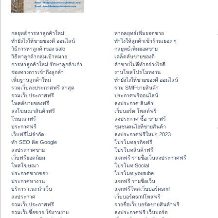
กลยุทธ์การหาลูกค้าใหม่
หากลยุทธ์เพิ่มยอดขาย
ทํายังไงให้ขายของดี ออนไลน์
ทําไงให้ลูกค้าเข้าร้านเยอะ ๆ
วิธีการหาลูกค้าของ sale
กลยุทธ์เพิ่มยอดขาย
วิธีหาลูกค้ากลุ่มเป้าหมาย
เคล็ดลับขายของดี
การหาลูกค้าใหม่ รักษาลูกค้าเก่า
ค้าขายไม่ดีทำอย่างไรดี
ช่องทางการเข้าถึงลูกค้า
งานโพสโปรโมทงาน
เพิ่มฐานลูกค้าใหม่
ทํายังไงให้ขายของดี ออนไลน์
รวมเว็บลงประกาศฟรี ล่าสุด
รวม SMFขายสินค้า
รวมเว็บประกาศฟรี
ประกาศฟรีออนไลน์
โพสต์ขายของฟรี
ลงประกาศ สินค้า
ลงโฆษณาสินค้าฟรี
เว็บบอร์ด โพสต์ฟรี
โฆษณาฟรี
ลงประกาศ ซื้อ-ขาย ฟรี
ประกาศฟรี
ชุมชนคนไอทีขายสินค้า
เว็บฟรีไม่จำกัด
ลงประกาศฟรีใหม่ๆ 2023
ทำ SEO ติด Google
โปรโมทธุรกิจฟรี
ลงประกาศขาย
โปรโมทสินค้าฟรี
เว็บฟรียอดนิยม
แจกฟรี รายชื่อเว็บลงประกาศฟรี
โพสโฆษณา
โปรโมท Social
ประกาศขายของ
โปรโมท youtube
ประกาศหางาน
แจกฟรี รายชื่อเว็บ
บริการ แนะนำเว็บ
แจกฟรีโพสเว็บบอร์ดsmf
ลงประกาศ
เว็บบอร์ดsmfโพสฟรี
รวมเว็บประกาศฟรี
รายชื่อเว็บบอร์ดขายสินค้าฟรี
รวมเว็บซื้อขาย ใช้งานง่าย
ลงประกาศฟรี เว็บบอร์ด