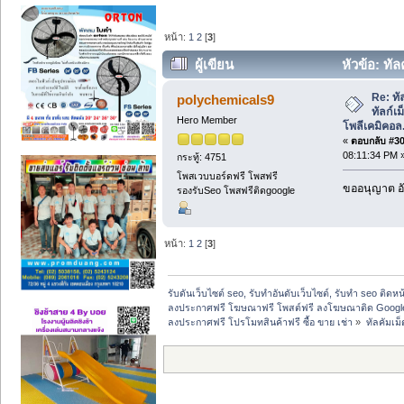
หน้า:
1
2
[
3
]
ผู้เขียน
หัวข้อ: ทัลค
ไทยโพลีเคมิคอล. (อ่าน 2537 ครั้ง)
Re: ทัล
polychemicals9
ทัลก์เ
Hero Member
โพลีเคมิคอล
«
ตอบกลับ #30 
08:11:34 PM 
กระทู้: 4751
โพสเวบบอร์ดฟรี โพสฟรี
ขออนุญาต อั
รองรับSeo โพสฟรีติดgoogle
หน้า:
1
2
[
3
]
รับดันเว็บไซต์ seo, รับทำอันดับเว็บไซต์, รับทำ seo ติดห
ลงประกาศฟรี โฆษณาฟรี โพสต์ฟรี ลงโฆษณาติด Google
ลงประกาศฟรี โปรโมทสินค้าฟรี ซื้อ ขาย เช่า
»
ทัลคัมเม็