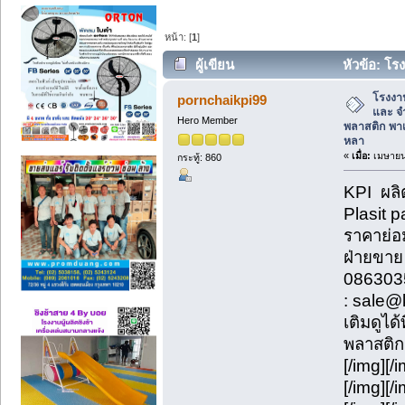
หน้า: [
1
]
ผู้เขียน
หัวข้อ: โ
เลทพลาสติก พาเลทเหล็ก ราคาถูกหลากหลา
โรงงา
pornchaikpi99
และ จ
Hero Member
พลาสติก พา
หลา
«
เมื่อ:
เมษายน 
กระทู้: 860
KPI ผลิ
Plasit 
ราคาย่อ
ฝ่ายขาย
086303
: sale@
เติมดูได
พลาสติก
[/img][/
[/img][/