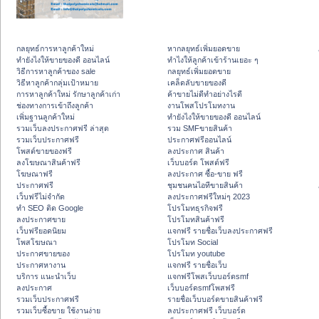
กลยุทธ์การหาลูกค้าใหม่
หากลยุทธ์เพิ่มยอดขาย
ทํายังไงให้ขายของดี ออนไลน์
ทําไงให้ลูกค้าเข้าร้านเยอะ ๆ
วิธีการหาลูกค้าของ sale
กลยุทธ์เพิ่มยอดขาย
วิธีหาลูกค้ากลุ่มเป้าหมาย
เคล็ดลับขายของดี
การหาลูกค้าใหม่ รักษาลูกค้าเก่า
ค้าขายไม่ดีทำอย่างไรดี
ช่องทางการเข้าถึงลูกค้า
งานโพสโปรโมทงาน
เพิ่มฐานลูกค้าใหม่
ทํายังไงให้ขายของดี ออนไลน์
รวมเว็บลงประกาศฟรี ล่าสุด
รวม SMFขายสินค้า
รวมเว็บประกาศฟรี
ประกาศฟรีออนไลน์
โพสต์ขายของฟรี
ลงประกาศ สินค้า
ลงโฆษณาสินค้าฟรี
เว็บบอร์ด โพสต์ฟรี
โฆษณาฟรี
ลงประกาศ ซื้อ-ขาย ฟรี
ประกาศฟรี
ชุมชนคนไอทีขายสินค้า
เว็บฟรีไม่จำกัด
ลงประกาศฟรีใหม่ๆ 2023
ทำ SEO ติด Google
โปรโมทธุรกิจฟรี
ลงประกาศขาย
โปรโมทสินค้าฟรี
เว็บฟรียอดนิยม
แจกฟรี รายชื่อเว็บลงประกาศฟรี
โพสโฆษณา
โปรโมท Social
ประกาศขายของ
โปรโมท youtube
ประกาศหางาน
แจกฟรี รายชื่อเว็บ
บริการ แนะนำเว็บ
แจกฟรีโพสเว็บบอร์ดsmf
ลงประกาศ
เว็บบอร์ดsmfโพสฟรี
รวมเว็บประกาศฟรี
รายชื่อเว็บบอร์ดขายสินค้าฟรี
รวมเว็บซื้อขาย ใช้งานง่าย
ลงประกาศฟรี เว็บบอร์ด