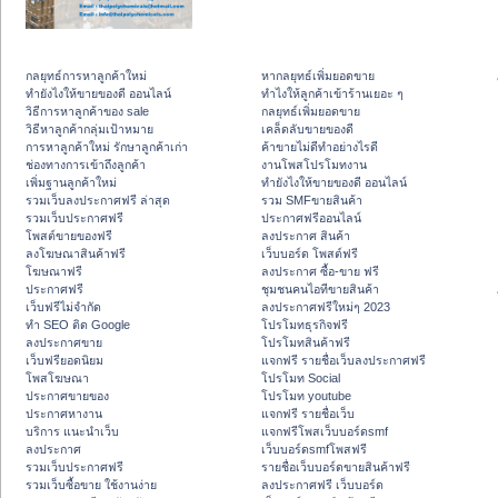
กลยุทธ์การหาลูกค้าใหม่
หากลยุทธ์เพิ่มยอดขาย
ทํายังไงให้ขายของดี ออนไลน์
ทําไงให้ลูกค้าเข้าร้านเยอะ ๆ
วิธีการหาลูกค้าของ sale
กลยุทธ์เพิ่มยอดขาย
วิธีหาลูกค้ากลุ่มเป้าหมาย
เคล็ดลับขายของดี
การหาลูกค้าใหม่ รักษาลูกค้าเก่า
ค้าขายไม่ดีทำอย่างไรดี
ช่องทางการเข้าถึงลูกค้า
งานโพสโปรโมทงาน
เพิ่มฐานลูกค้าใหม่
ทํายังไงให้ขายของดี ออนไลน์
รวมเว็บลงประกาศฟรี ล่าสุด
รวม SMFขายสินค้า
รวมเว็บประกาศฟรี
ประกาศฟรีออนไลน์
โพสต์ขายของฟรี
ลงประกาศ สินค้า
ลงโฆษณาสินค้าฟรี
เว็บบอร์ด โพสต์ฟรี
โฆษณาฟรี
ลงประกาศ ซื้อ-ขาย ฟรี
ประกาศฟรี
ชุมชนคนไอทีขายสินค้า
เว็บฟรีไม่จำกัด
ลงประกาศฟรีใหม่ๆ 2023
ทำ SEO ติด Google
โปรโมทธุรกิจฟรี
ลงประกาศขาย
โปรโมทสินค้าฟรี
เว็บฟรียอดนิยม
แจกฟรี รายชื่อเว็บลงประกาศฟรี
โพสโฆษณา
โปรโมท Social
ประกาศขายของ
โปรโมท youtube
ประกาศหางาน
แจกฟรี รายชื่อเว็บ
บริการ แนะนำเว็บ
แจกฟรีโพสเว็บบอร์ดsmf
ลงประกาศ
เว็บบอร์ดsmfโพสฟรี
รวมเว็บประกาศฟรี
รายชื่อเว็บบอร์ดขายสินค้าฟรี
รวมเว็บซื้อขาย ใช้งานง่าย
ลงประกาศฟรี เว็บบอร์ด