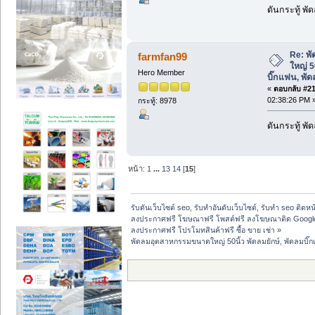
ดันกระทู้ พ
Re: พ
farmfan99
ใหญ่ 5
Hero Member
บิ๊กแฟน, พ
«
ตอบกลับ #218
02:38:26 PM 
กระทู้: 8978
ดันกระทู้ พ
หน้า:
1
...
13
14
[
15
]
รับดันเว็บไซต์ seo, รับทำอันดับเว็บไซต์, รับทำ seo ติดห
ลงประกาศฟรี โฆษณาฟรี โพสต์ฟรี ลงโฆษณาติด Google
ลงประกาศฟรี โปรโมทสินค้าฟรี ซื้อ ขาย เช่า
»
พัดลมอุตสาหกรรมขนาดใหญ่ 50นิ้ว พัดลมยักษ์, พัดลมบ