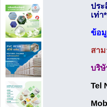
ประส
เท่า*
ข้อม
สามา
บริษ
Tel
Mob