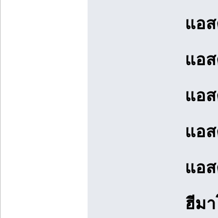
แอส
แอส
แอส
แอส
แอส
ฮีมา