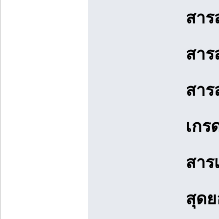
สารส
สารส
สาร
เกรด
สารเ
สุด