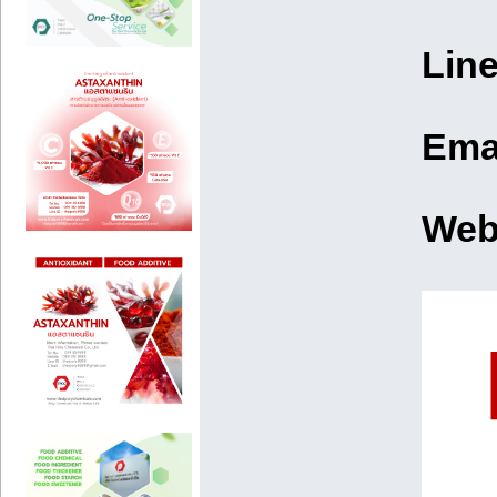
Line
Ema
Web