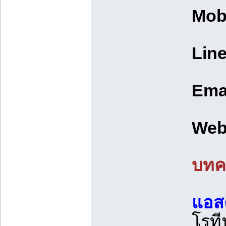
Mobi
Line
Ema
Web
บทค
แอส
โรที