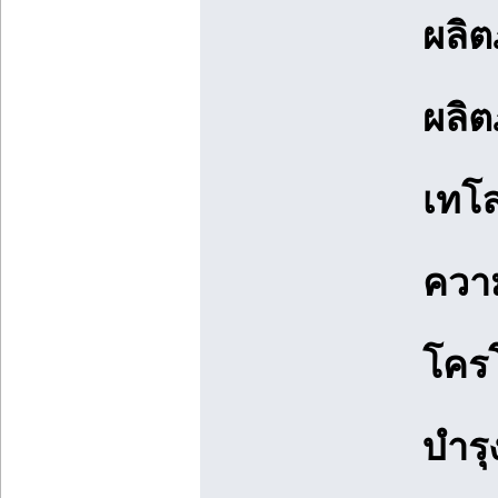
ผลิต
ผลิต
เทโลเ
ความ
โคร
บำรุ