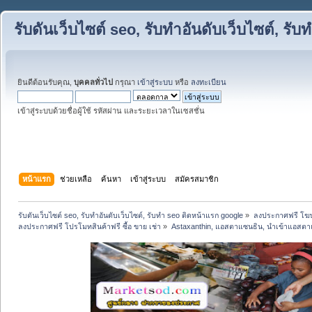
รับดันเว็บไซต์ seo, รับทำอันดับเว็บไซต์, ร
ยินดีต้อนรับคุณ,
บุคคลทั่วไป
กรุณา
เข้าสู่ระบบ
หรือ
ลงทะเบียน
เข้าสู่ระบบด้วยชื่อผู้ใช้ รหัสผ่าน และระยะเวลาในเซสชั่น
หน้าแรก
ช่วยเหลือ
ค้นหา
เข้าสู่ระบบ
สมัครสมาชิก
รับดันเว็บไซต์ seo, รับทำอันดับเว็บไซต์, รับทำ seo ติดหน้าแรก google
»
ลงประกาศฟรี โฆษ
ลงประกาศฟรี โปรโมทสินค้าฟรี ซื้อ ขาย เช่า
»
Astaxanthin, แอสตาแซนธิน, นำเข้าแอสตา