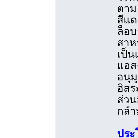
ตามธ
สีแด
ล็อบ
สาหร
เป็น
แอสต
อนุม
อิสร
ส่วน
กล้า
ประ