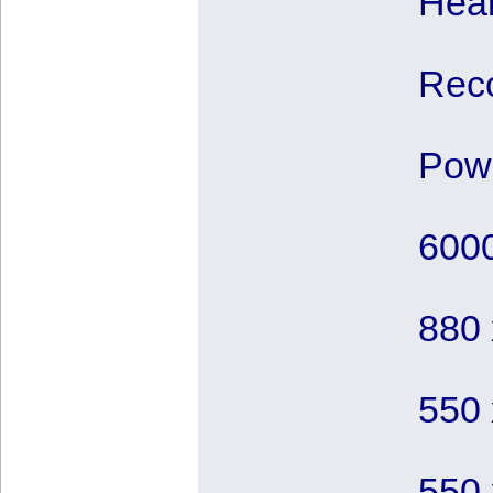
Heal
Reco
Powe
6000
880 
550 
550 