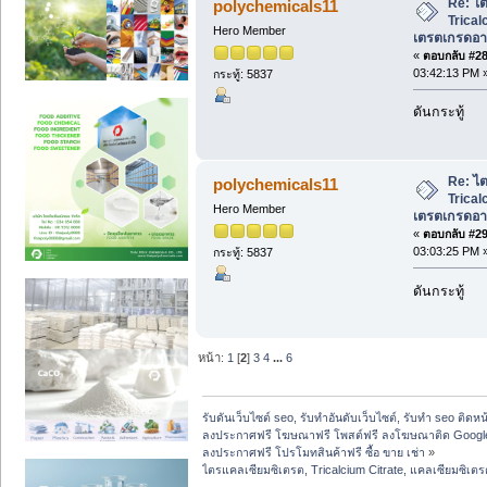
Re: ไ
polychemicals11
Trical
Hero Member
เตรตเกรดอาห
«
ตอบกลับ #28 
03:42:13 PM 
กระทู้: 5837
ดันกระทู้
Re: ไ
polychemicals11
Trical
Hero Member
เตรตเกรดอาห
«
ตอบกลับ #29 
03:03:25 PM 
กระทู้: 5837
ดันกระทู้
หน้า:
1
[
2
]
3
4
...
6
รับดันเว็บไซต์ seo, รับทำอันดับเว็บไซต์, รับทำ seo ติดห
ลงประกาศฟรี โฆษณาฟรี โพสต์ฟรี ลงโฆษณาติด Google
ลงประกาศฟรี โปรโมทสินค้าฟรี ซื้อ ขาย เช่า
»
ไตรแคลเซียมซิเตรต, Tricalcium Citrate, แคลเซียมซิเต