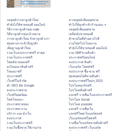
กลยุทธ์การหาลูกค้าใหม่
หากลยุทธ์เพิ่มยอดขาย
ทํายังไงให้ขายของดี ออนไลน์
ทําไงให้ลูกค้าเข้าร้านเยอะ ๆ
วิธีการหาลูกค้าของ sale
กลยุทธ์เพิ่มยอดขาย
วิธีหาลูกค้ากลุ่มเป้าหมาย
เคล็ดลับขายของดี
การหาลูกค้าใหม่ รักษาลูกค้าเก่า
ค้าขายไม่ดีทำอย่างไรดี
ช่องทางการเข้าถึงลูกค้า
งานโพสโปรโมทงาน
เพิ่มฐานลูกค้าใหม่
ทํายังไงให้ขายของดี ออนไลน์
รวมเว็บลงประกาศฟรี ล่าสุด
รวม SMFขายสินค้า
รวมเว็บประกาศฟรี
ประกาศฟรีออนไลน์
โพสต์ขายของฟรี
ลงประกาศ สินค้า
ลงโฆษณาสินค้าฟรี
เว็บบอร์ด โพสต์ฟรี
โฆษณาฟรี
ลงประกาศ ซื้อ-ขาย ฟรี
ประกาศฟรี
ชุมชนคนไอทีขายสินค้า
เว็บฟรีไม่จำกัด
ลงประกาศฟรีใหม่ๆ 2023
ทำ SEO ติด Google
โปรโมทธุรกิจฟรี
ลงประกาศขาย
โปรโมทสินค้าฟรี
เว็บฟรียอดนิยม
แจกฟรี รายชื่อเว็บลงประกาศฟรี
โพสโฆษณา
โปรโมท Social
ประกาศขายของ
โปรโมท youtube
ประกาศหางาน
แจกฟรี รายชื่อเว็บ
บริการ แนะนำเว็บ
แจกฟรีโพสเว็บบอร์ดsmf
ลงประกาศ
เว็บบอร์ดsmfโพสฟรี
รวมเว็บประกาศฟรี
รายชื่อเว็บบอร์ดขายสินค้าฟรี
รวมเว็บซื้อขาย ใช้งานง่าย
ลงประกาศฟรี เว็บบอร์ด