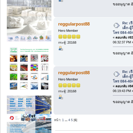
ขออนุญาต อั
Re: เ
reggularpost88
เด็ก-ผู
Hero Member
โทร 084-40
«
ตอบกลับ #83 
06:32:37 PM 
กระทู้: 20168
ขออนุญาต อั
Re: เ
reggularpost88
เด็ก-ผู
Hero Member
โทร 084-40
«
ตอบกลับ #84 
06:19:43 PM 
กระทู้: 20168
ขออนุญาต อั
หน้า:
1
...
4
5
[
6
]