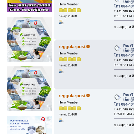
เด็ก-ผู
Hero Member
โทร 084-40
«
ตอบกลับ #77 
10:11:48 PM 
กระทู้: 20168
ขออนุญาต อั
Re: เ
reggularpost88
เด็ก-ผู
Hero Member
โทร 084-40
«
ตอบกลับ #78 
09:19:33 PM 
กระทู้: 20168
ขออนุญาต อั
Re: เ
reggularpost88
เด็ก-ผู
Hero Member
โทร 084-40
«
ตอบกลับ #79 
12:50:15 AM 
กระทู้: 20168
ขออนุญาต อั