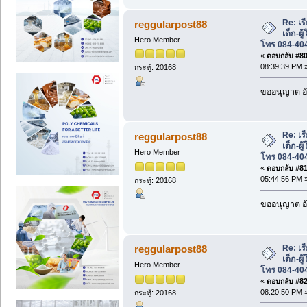
Re: เ
reggularpost88
เด็ก-ผู
Hero Member
โทร 084-40
«
ตอบกลับ #80 
08:39:39 PM 
กระทู้: 20168
ขออนุญาต อั
Re: เ
reggularpost88
เด็ก-ผู
Hero Member
โทร 084-40
«
ตอบกลับ #81 
05:44:56 PM 
กระทู้: 20168
ขออนุญาต อั
Re: เ
reggularpost88
เด็ก-ผู
Hero Member
โทร 084-40
«
ตอบกลับ #82 
08:20:50 PM 
กระทู้: 20168