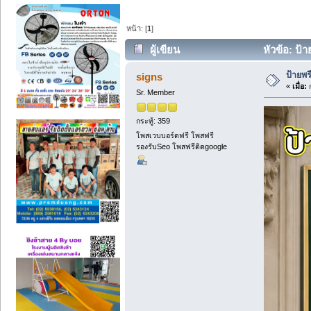
หน้า: [
1
]
ผู้เขียน
หัวข้อ: ป้าย
ป้ายพรี
signs
«
เมื่อ:
ก
Sr. Member
กระทู้: 359
โพสเวบบอร์ดฟรี โพสฟรี
รองรับSeo โพสฟรีติดgoogle