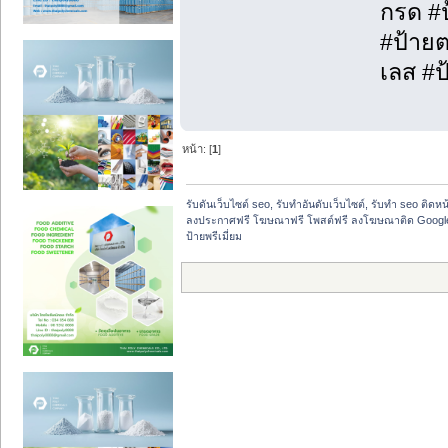
กรด #
#ป้ายต
เลส #ป
หน้า: [
1
]
รับดันเว็บไซต์ seo, รับทำอันดับเว็บไซต์, รับทำ seo ติดห
ลงประกาศฟรี โฆษณาฟรี โพสต์ฟรี ลงโฆษณาติด Google
ป้ายพรีเมี่ยม