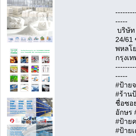
--------
-----
บริษัท
24/61
พหลโย
กรุงเ
--------
-----
#ป้ายจ
#ร้านป
ชื่อซอ
อักษร 
#ป้าย
#ป้ายเ