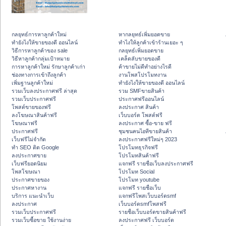
กลยุทธ์การหาลูกค้าใหม่
หากลยุทธ์เพิ่มยอดขาย
ทํายังไงให้ขายของดี ออนไลน์
ทําไงให้ลูกค้าเข้าร้านเยอะ ๆ
วิธีการหาลูกค้าของ sale
กลยุทธ์เพิ่มยอดขาย
วิธีหาลูกค้ากลุ่มเป้าหมาย
เคล็ดลับขายของดี
การหาลูกค้าใหม่ รักษาลูกค้าเก่า
ค้าขายไม่ดีทำอย่างไรดี
ช่องทางการเข้าถึงลูกค้า
งานโพสโปรโมทงาน
เพิ่มฐานลูกค้าใหม่
ทํายังไงให้ขายของดี ออนไลน์
รวมเว็บลงประกาศฟรี ล่าสุด
รวม SMFขายสินค้า
รวมเว็บประกาศฟรี
ประกาศฟรีออนไลน์
โพสต์ขายของฟรี
ลงประกาศ สินค้า
ลงโฆษณาสินค้าฟรี
เว็บบอร์ด โพสต์ฟรี
โฆษณาฟรี
ลงประกาศ ซื้อ-ขาย ฟรี
ประกาศฟรี
ชุมชนคนไอทีขายสินค้า
เว็บฟรีไม่จำกัด
ลงประกาศฟรีใหม่ๆ 2023
ทำ SEO ติด Google
โปรโมทธุรกิจฟรี
ลงประกาศขาย
โปรโมทสินค้าฟรี
เว็บฟรียอดนิยม
แจกฟรี รายชื่อเว็บลงประกาศฟรี
โพสโฆษณา
โปรโมท Social
ประกาศขายของ
โปรโมท youtube
ประกาศหางาน
แจกฟรี รายชื่อเว็บ
บริการ แนะนำเว็บ
แจกฟรีโพสเว็บบอร์ดsmf
ลงประกาศ
เว็บบอร์ดsmfโพสฟรี
รวมเว็บประกาศฟรี
รายชื่อเว็บบอร์ดขายสินค้าฟรี
รวมเว็บซื้อขาย ใช้งานง่าย
ลงประกาศฟรี เว็บบอร์ด