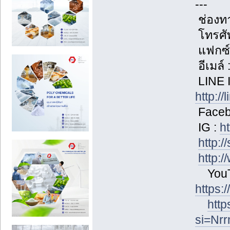
---
ช่องท
โทรศัพ
แฟกซ์
อีเมล์
LINE I
http:/
Facebo
IG :
h
http:/
http:/
YouT
https:
htt
si=Nr