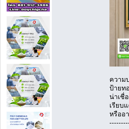
ความป
ป้ายทอ
น่าเชื่
เรียบแ
หรืออ
--------