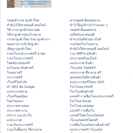
กลยุทธ์การหาลูกค้าใหม่
หากลยุทธ์เพิ่มยอดขาย
ทํายังไงให้ขายของดี ออนไลน์
ทําไงให้ลูกค้าเข้าร้านเยอะ ๆ
วิธีการหาลูกค้าของ sale
กลยุทธ์เพิ่มยอดขาย
วิธีหาลูกค้ากลุ่มเป้าหมาย
เคล็ดลับขายของดี
การหาลูกค้าใหม่ รักษาลูกค้าเก่า
ค้าขายไม่ดีทำอย่างไรดี
ช่องทางการเข้าถึงลูกค้า
งานโพสโปรโมทงาน
เพิ่มฐานลูกค้าใหม่
ทํายังไงให้ขายของดี ออนไลน์
รวมเว็บลงประกาศฟรี ล่าสุด
รวม SMFขายสินค้า
รวมเว็บประกาศฟรี
ประกาศฟรีออนไลน์
โพสต์ขายของฟรี
ลงประกาศ สินค้า
ลงโฆษณาสินค้าฟรี
เว็บบอร์ด โพสต์ฟรี
โฆษณาฟรี
ลงประกาศ ซื้อ-ขาย ฟรี
ประกาศฟรี
ชุมชนคนไอทีขายสินค้า
เว็บฟรีไม่จำกัด
ลงประกาศฟรีใหม่ๆ 2023
ทำ SEO ติด Google
โปรโมทธุรกิจฟรี
ลงประกาศขาย
โปรโมทสินค้าฟรี
เว็บฟรียอดนิยม
แจกฟรี รายชื่อเว็บลงประกาศฟรี
โพสโฆษณา
โปรโมท Social
ประกาศขายของ
โปรโมท youtube
ประกาศหางาน
แจกฟรี รายชื่อเว็บ
บริการ แนะนำเว็บ
แจกฟรีโพสเว็บบอร์ดsmf
ลงประกาศ
เว็บบอร์ดsmfโพสฟรี
รวมเว็บประกาศฟรี
รายชื่อเว็บบอร์ดขายสินค้าฟรี
รวมเว็บซื้อขาย ใช้งานง่าย
ลงประกาศฟรี เว็บบอร์ด