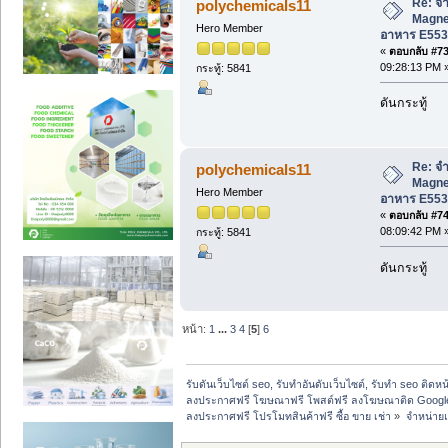
Re: จำ
polychemicals11
Magne
Hero Member
อาหาร E553
«
ตอบกลับ #73 
09:28:13 PM 
กระทู้: 5841
ดันกระทู้
Re: จำ
polychemicals11
Magne
Hero Member
อาหาร E553
«
ตอบกลับ #74 
08:09:42 PM 
กระทู้: 5841
ดันกระทู้
หน้า:
1
...
3
4
[
5
]
6
รับดันเว็บไซต์ seo, รับทำอันดับเว็บไซต์, รับทำ seo ติดห
ลงประกาศฟรี โฆษณาฟรี โพสต์ฟรี ลงโฆษณาติด Google
ลงประกาศฟรี โปรโมทสินค้าฟรี ซื้อ ขาย เช่า
»
จำหน่ายแ