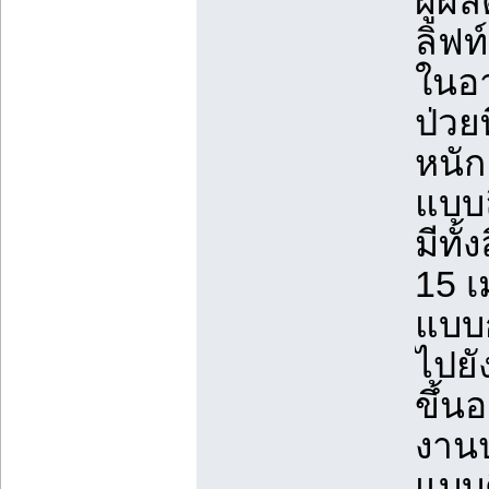
ผู้ผ
ลิฟท
ในอา
ป่วย
หนัก
แบบล
มีทั้
15 
แบบก
ไปยั
ขึ้น
งานป
แบบติ