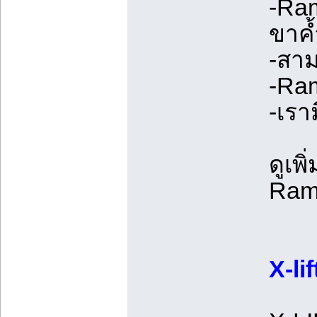
-Ram
ขาค้
-สาม
-Ra
-เรา
ดูเพ
Ram
X-lif