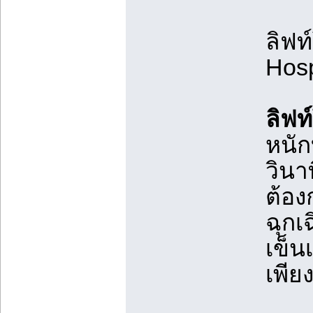
ลิฟท
Hosp
ลิฟ
หนัก
วินา
ต้อง
ฉุกเ
เข็น
เพีย