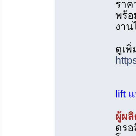
ราคา
พร้อ
งานไ
ดูเพ
http
lift
ผู้ผ
ดรอล