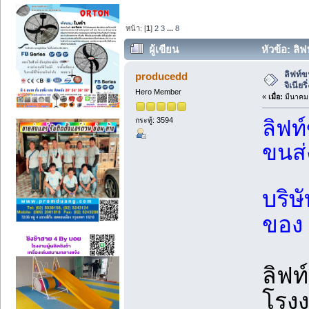
หน้า: [
1
]
2
3
...
8
ผู้เขียน
หัวข้อ: ลิฟ
ลิฟท์ข
producedd
จิเนียร
Hero Member
«
เมื่อ:
มีนาคม 
กระทู้: 3594
ลิฟท
ขนส่
บริษ
ของ 
ลิฟท
โรง