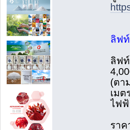
http
ลิฟ
ลิฟท
4,0
(ตาม
เมตร
ไฟฟ้
ราคา