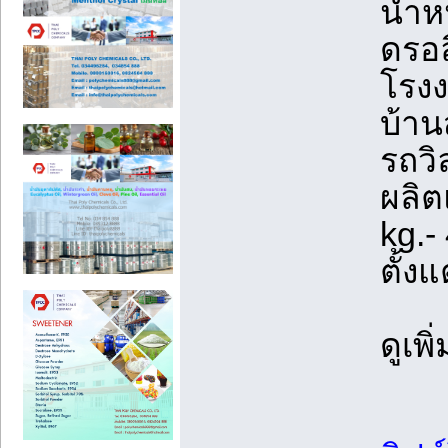
น้ำห
ดรอล
โรงง
บ้าน
รถวิ
ผลิต
kg.-
ตั้ง
ดูเพ