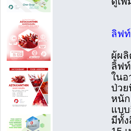
ดูเพ
ลิฟท
ผู้ผ
ลิฟท
ในอา
ป่วย
หนัก
แบบล
มีทั้