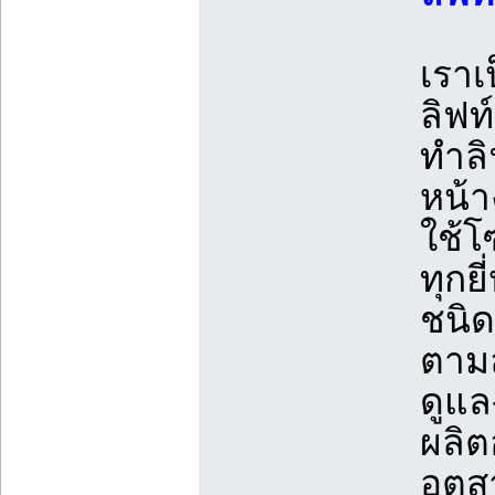
เราเ
ลิฟท
ทำลิ
หน้า
ใช้โ
ทุกย
ชนิด
ตามล
ดูแล
ผลิต
อุตส