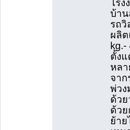
โรงง
บ้าน
รถวิ
ผลิต
kg.-
ตั้ง
หลา
จากร
พ่วง
ด้วย
ด้วย
ย้ายไ