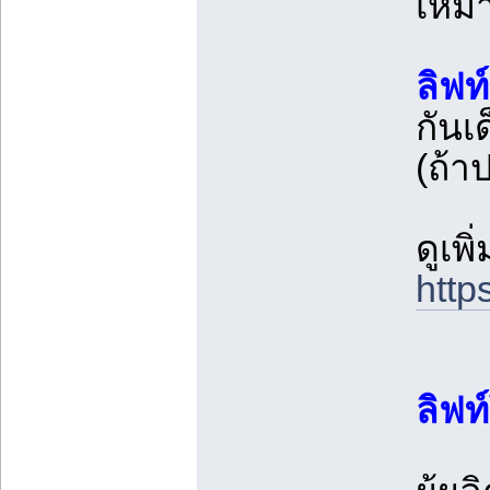
เหมา
ลิฟท
กันเ
(ถ้า
ดูเพ
http
ลิฟท