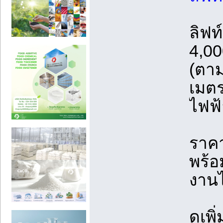
ลิฟท
4,0
(ตาม
เมตร
ไฟฟ้
ราคา
พร้อ
งานไ
ดูเพิ