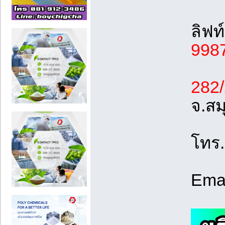
ลิฟท
998
282
จ.ส
โทร.
Ema