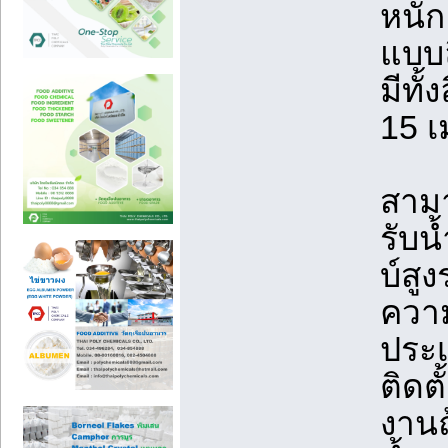
หนัก
แบบล
มีทั้
15 
สาม
รับน
บ์สู
ความ
ประเ
ติดตั
งานถ