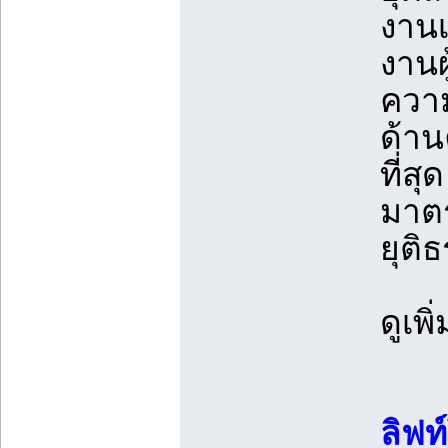
งานเ
งานผ
ความ
ด้า
ที่ส
มาต
ยุติ
ดูเพิ
ลิฟท