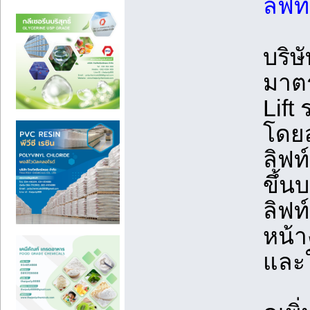
ลิฟท
บริษ
มาตร
Lift
โดย
ลิฟท
ขึ้น
ลิฟ
หน้าง
และใ