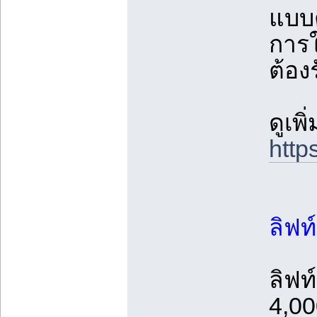
แบบติ
การใ
ต้อง
ดูเพ
http
ลิฟท
ลิฟท
4,0