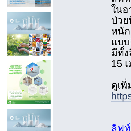
ในอา
ป่วย
หนัก
แบบล
มีทั้
15 
ดูเพิ
http
ลิฟท