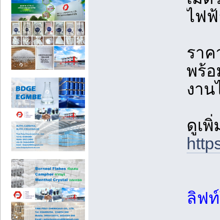
ไฟฟ้
ราคา
พร้อ
งานไ
ดูเพ
http
ลิฟท