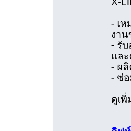
X-LI
- เห
งานข
- ร
และ
- ผล
- ซ่
ดูเพิ