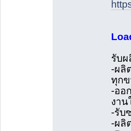
http
Load
รับผ
-ผลิ
ทุก
-ออก
งานใ
-รับ
-ผลิ