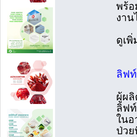
พร้อ
งานไ
ดูเพ
ลิฟท
ผู้ผ
ลิฟท
ในอา
ป่วย