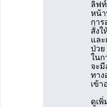
ลิฟท
หน้า
การอ
สั่งใ
และเ
ป่วย
ในกา
จะมี
ทางอ
เข้า
ดูเพ