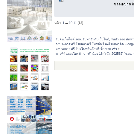
ขออนุญาต อั
หน้า:
1
...
10
11
[
12
]
รับดันเว็บไซต์ seo, รับทำอันดับเว็บไซต์, รับทำ seo ติดห
ลงประกาศฟรี โฆษณาฟรี โพสต์ฟรี ลงโฆษณาติด Google
ลงประกาศฟรี โปรโมทสินค้าฟรี ซื้อ ขาย เช่า
»
ขายที่ดินซอยไทรม้า บางรักน้อย 18 (รหัส 202552)(ซ.อนาม