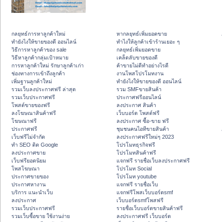
กลยุทธ์การหาลูกค้าใหม่
หากลยุทธ์เพิ่มยอดขาย
ทํายังไงให้ขายของดี ออนไลน์
ทําไงให้ลูกค้าเข้าร้านเยอะ ๆ
วิธีการหาลูกค้าของ sale
กลยุทธ์เพิ่มยอดขาย
วิธีหาลูกค้ากลุ่มเป้าหมาย
เคล็ดลับขายของดี
การหาลูกค้าใหม่ รักษาลูกค้าเก่า
ค้าขายไม่ดีทำอย่างไรดี
ช่องทางการเข้าถึงลูกค้า
งานโพสโปรโมทงาน
เพิ่มฐานลูกค้าใหม่
ทํายังไงให้ขายของดี ออนไลน์
รวมเว็บลงประกาศฟรี ล่าสุด
รวม SMFขายสินค้า
รวมเว็บประกาศฟรี
ประกาศฟรีออนไลน์
โพสต์ขายของฟรี
ลงประกาศ สินค้า
ลงโฆษณาสินค้าฟรี
เว็บบอร์ด โพสต์ฟรี
โฆษณาฟรี
ลงประกาศ ซื้อ-ขาย ฟรี
ประกาศฟรี
ชุมชนคนไอทีขายสินค้า
เว็บฟรีไม่จำกัด
ลงประกาศฟรีใหม่ๆ 2023
ทำ SEO ติด Google
โปรโมทธุรกิจฟรี
ลงประกาศขาย
โปรโมทสินค้าฟรี
เว็บฟรียอดนิยม
แจกฟรี รายชื่อเว็บลงประกาศฟรี
โพสโฆษณา
โปรโมท Social
ประกาศขายของ
โปรโมท youtube
ประกาศหางาน
แจกฟรี รายชื่อเว็บ
บริการ แนะนำเว็บ
แจกฟรีโพสเว็บบอร์ดsmf
ลงประกาศ
เว็บบอร์ดsmfโพสฟรี
รวมเว็บประกาศฟรี
รายชื่อเว็บบอร์ดขายสินค้าฟรี
รวมเว็บซื้อขาย ใช้งานง่าย
ลงประกาศฟรี เว็บบอร์ด