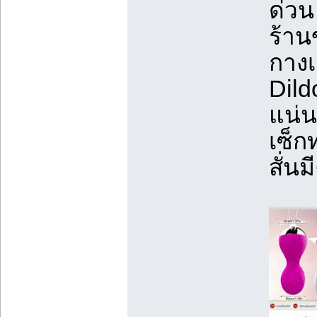
ด่วน
ร้าน
กาง
Dild
แน่น
เซ็ก
สั่น