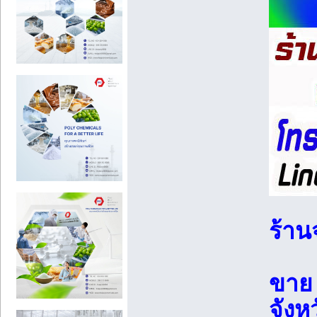
ร้าน
ขาย 
จังห