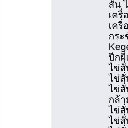
สั่น
เครื
เครื
กระช
Kege
ปีกผีเ
ไข่สั
ไข่สั
ไข่ส
กล้า
ไข่ส
ไข่ส