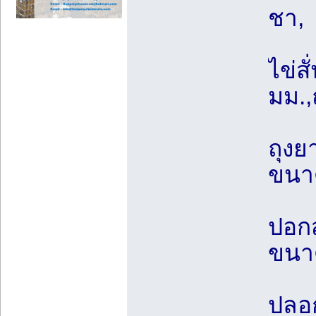
ชา,
ไข่ส
มม.,
ถุงย
ขนาด
ปอกส
ขนาด
ปลอก