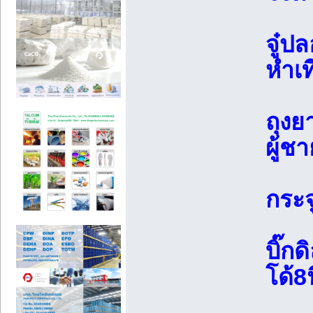
จู๋ป
หำเท
ถุงย
ผู้ชา
กระจ
บิ๊ก
โด้8น