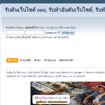
รับดันเว็บไซต์ seo, รับทำอันดับเว็บไซต์, ร
ยินดีต้อนรับคุณ,
บุคคลทั่วไป
กรุณา
เข้าสู่ระบบ
หรือ
ลงทะเบียน
เข้าสู่ระบบด้วยชื่อผู้ใช้ รหัสผ่าน และระยะเวลาในเซสชั่น
หน้าแรก
ช่วยเหลือ
ค้นหา
เข้าสู่ระบบ
สมัครสมาชิก
รับดันเว็บไซต์ seo, รับทำอันดับเว็บไซต์, รับทำ seo ติดหน้าแรก google
»
โพสประกาศสินค้
ไข่สั่นไร้สาย, ร้านขายดิลโด้, ปลอกเพิ่มขนาด, ส่งฟรี กทม. และ ต่างจังหวัด