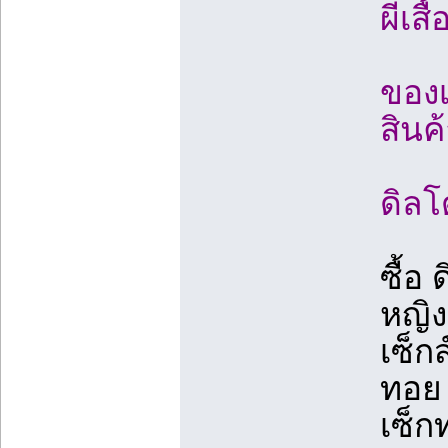
ผีเสื
ของเ
สินค้
ดิลโด
ซื้อ 
หญิง
เซ็ก
ทอย
เซ็ก