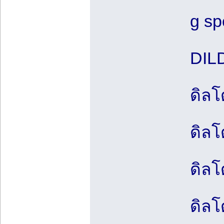
g sp
DILD
ดิลโ
ดิลโด
ดิลโ
ดิลโ