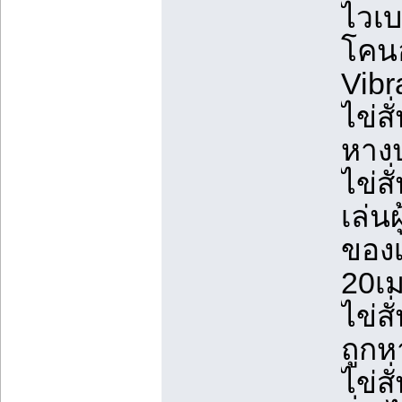
ไวเบ
โคน
Vibr
ไข่ส
หางป
ไข่ส
เล่น
ของเ
20เม
ไข่ส
ถูกหา
ไข่ส