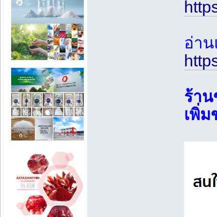
http
อ่าน
http
ร้าน
เพิ่