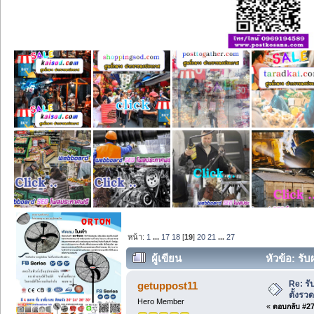
หน้า:
1
...
17
18
[
19
]
20
21
...
27
ผู้เขียน
หัวข้อ: รั
Re: รั
getuppost11
ตั้งรว
Hero Member
«
ตอบกลับ #270