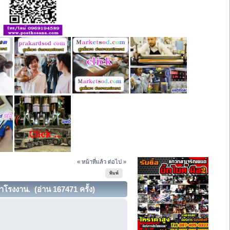
« หน้าที่แล้ว
ต่อไป »
พิมพ์
าโรงงาน. (อ่าน 167471 ครั้ง)