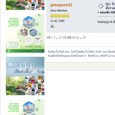
Re: รั
getuppost11
ตั้งรว
Hero Member
«
ตอบกลับ #284
กระทู้: 2360
ขออนุญาต อั
หน้า:
1
...
17
18
[
19
]
20
21
...
27
รับดันเว็บไซต์ seo, รับทำอันดับเว็บไซต์, รับทำ seo ติดห
รับผลิตลิฟท์ขนของ ลิฟท์โดยสาร  ลิฟท์บ้าน  ลิฟท์โรงงาน