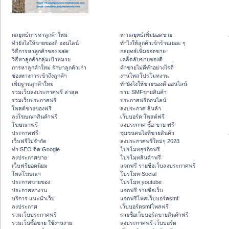
กลยุทธ์การหาลูกค้าใหม่
หากลยุทธ์เพิ่มยอดขาย
ทํายังไงให้ขายของดี ออนไลน์
ทําไงให้ลูกค้าเข้าร้านเยอะ ๆ
วิธีการหาลูกค้าของ sale
กลยุทธ์เพิ่มยอดขาย
วิธีหาลูกค้ากลุ่มเป้าหมาย
เคล็ดลับขายของดี
การหาลูกค้าใหม่ รักษาลูกค้าเก่า
ค้าขายไม่ดีทำอย่างไรดี
ช่องทางการเข้าถึงลูกค้า
งานโพสโปรโมทงาน
เพิ่มฐานลูกค้าใหม่
ทํายังไงให้ขายของดี ออนไลน์
รวมเว็บลงประกาศฟรี ล่าสุด
รวม SMFขายสินค้า
รวมเว็บประกาศฟรี
ประกาศฟรีออนไลน์
โพสต์ขายของฟรี
ลงประกาศ สินค้า
ลงโฆษณาสินค้าฟรี
เว็บบอร์ด โพสต์ฟรี
โฆษณาฟรี
ลงประกาศ ซื้อ-ขาย ฟรี
ประกาศฟรี
ชุมชนคนไอทีขายสินค้า
เว็บฟรีไม่จำกัด
ลงประกาศฟรีใหม่ๆ 2023
ทำ SEO ติด Google
โปรโมทธุรกิจฟรี
ลงประกาศขาย
โปรโมทสินค้าฟรี
เว็บฟรียอดนิยม
แจกฟรี รายชื่อเว็บลงประกาศฟรี
โพสโฆษณา
โปรโมท Social
ประกาศขายของ
โปรโมท youtube
ประกาศหางาน
แจกฟรี รายชื่อเว็บ
บริการ แนะนำเว็บ
แจกฟรีโพสเว็บบอร์ดsmf
ลงประกาศ
เว็บบอร์ดsmfโพสฟรี
รวมเว็บประกาศฟรี
รายชื่อเว็บบอร์ดขายสินค้าฟรี
รวมเว็บซื้อขาย ใช้งานง่าย
ลงประกาศฟรี เว็บบอร์ด