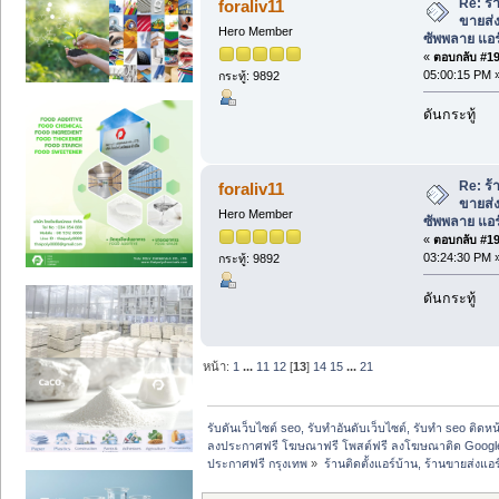
Re: ร้
foraliv11
ขายส่
Hero Member
ซัพพลาย แอ
«
ตอบกลับ #193
05:00:15 PM 
กระทู้: 9892
ดันกระทู้
Re: ร้
foraliv11
ขายส่
Hero Member
ซัพพลาย แอ
«
ตอบกลับ #194
03:24:30 PM 
กระทู้: 9892
ดันกระทู้
หน้า:
1
...
11
12
[
13
]
14
15
...
21
รับดันเว็บไซต์ seo, รับทำอันดับเว็บไซต์, รับทำ seo ติดห
ลงประกาศฟรี โฆษณาฟรี โพสต์ฟรี ลงโฆษณาติด Google
ประกาศฟรี กรุงเทพ
»
ร้านติดตั้งแอร์บ้าน, ร้านขายส่ง