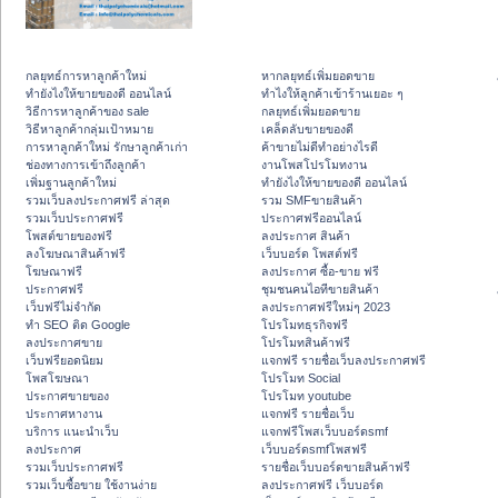
กลยุทธ์การหาลูกค้าใหม่
หากลยุทธ์เพิ่มยอดขาย
ทํายังไงให้ขายของดี ออนไลน์
ทําไงให้ลูกค้าเข้าร้านเยอะ ๆ
วิธีการหาลูกค้าของ sale
กลยุทธ์เพิ่มยอดขาย
วิธีหาลูกค้ากลุ่มเป้าหมาย
เคล็ดลับขายของดี
การหาลูกค้าใหม่ รักษาลูกค้าเก่า
ค้าขายไม่ดีทำอย่างไรดี
ช่องทางการเข้าถึงลูกค้า
งานโพสโปรโมทงาน
เพิ่มฐานลูกค้าใหม่
ทํายังไงให้ขายของดี ออนไลน์
รวมเว็บลงประกาศฟรี ล่าสุด
รวม SMFขายสินค้า
รวมเว็บประกาศฟรี
ประกาศฟรีออนไลน์
โพสต์ขายของฟรี
ลงประกาศ สินค้า
ลงโฆษณาสินค้าฟรี
เว็บบอร์ด โพสต์ฟรี
โฆษณาฟรี
ลงประกาศ ซื้อ-ขาย ฟรี
ประกาศฟรี
ชุมชนคนไอทีขายสินค้า
เว็บฟรีไม่จำกัด
ลงประกาศฟรีใหม่ๆ 2023
ทำ SEO ติด Google
โปรโมทธุรกิจฟรี
ลงประกาศขาย
โปรโมทสินค้าฟรี
เว็บฟรียอดนิยม
แจกฟรี รายชื่อเว็บลงประกาศฟรี
โพสโฆษณา
โปรโมท Social
ประกาศขายของ
โปรโมท youtube
ประกาศหางาน
แจกฟรี รายชื่อเว็บ
บริการ แนะนำเว็บ
แจกฟรีโพสเว็บบอร์ดsmf
ลงประกาศ
เว็บบอร์ดsmfโพสฟรี
รวมเว็บประกาศฟรี
รายชื่อเว็บบอร์ดขายสินค้าฟรี
รวมเว็บซื้อขาย ใช้งานง่าย
ลงประกาศฟรี เว็บบอร์ด