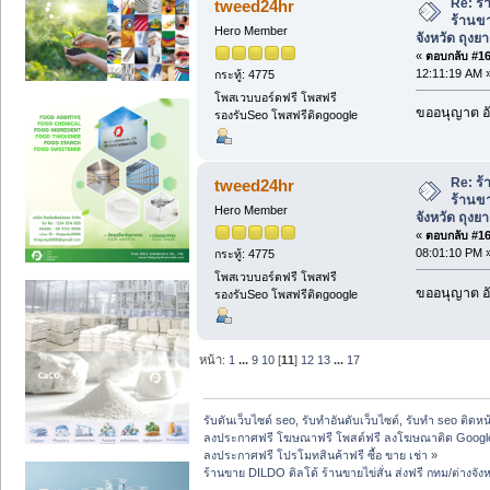
Re: ร้
tweed24hr
ร้านขา
Hero Member
จังหวัด ถุงย
«
ตอบกลับ #163
12:11:19 AM 
กระทู้: 4775
โพสเวบบอร์ดฟรี โพสฟรี
ขออนุญาต อั
รองรับSeo โพสฟรีติดgoogle
Re: ร้
tweed24hr
ร้านขา
Hero Member
จังหวัด ถุงย
«
ตอบกลับ #164
08:01:10 PM 
กระทู้: 4775
โพสเวบบอร์ดฟรี โพสฟรี
ขออนุญาต อั
รองรับSeo โพสฟรีติดgoogle
หน้า:
1
...
9
10
[
11
]
12
13
...
17
รับดันเว็บไซต์ seo, รับทำอันดับเว็บไซต์, รับทำ seo ติดห
ลงประกาศฟรี โฆษณาฟรี โพสต์ฟรี ลงโฆษณาติด Google
ลงประกาศฟรี โปรโมทสินค้าฟรี ซื้อ ขาย เช่า
»
ร้านขาย DILDO ดิลโด้ ร้านขายไข่สั่น ส่งฟรี กทม/ต่างจัง