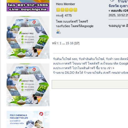
ร้านขา
Hero Member
จังหวัด ถุงย
«
ตอบกลับ #242
2025, 10:52:
กระทู้: 4775
โพสเวบบอร์ดฟรี โพสฟรี
ขออนุญาต อั
รองรับSeo โพสฟรีติดgoogle
หน้า:
1
...
15
16
[
17
]
รับดันเว็บไซต์ seo, รับทำอันดับเว็บไซต์, รับทำ seo ติดห
ลงประกาศฟรี โฆษณาฟรี โพสต์ฟรี ลงโฆษณาติด Google
ลงประกาศฟรี โปรโมทสินค้าฟรี ซื้อ ขาย เช่า
»
ร้านขาย DILDO ดิลโด้ ร้านขายไข่สั่น ส่งฟรี กทม/ต่างจัง