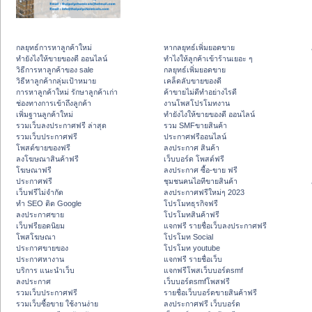
กลยุทธ์การหาลูกค้าใหม่
หากลยุทธ์เพิ่มยอดขาย
ทํายังไงให้ขายของดี ออนไลน์
ทําไงให้ลูกค้าเข้าร้านเยอะ ๆ
วิธีการหาลูกค้าของ sale
กลยุทธ์เพิ่มยอดขาย
วิธีหาลูกค้ากลุ่มเป้าหมาย
เคล็ดลับขายของดี
การหาลูกค้าใหม่ รักษาลูกค้าเก่า
ค้าขายไม่ดีทำอย่างไรดี
ช่องทางการเข้าถึงลูกค้า
งานโพสโปรโมทงาน
เพิ่มฐานลูกค้าใหม่
ทํายังไงให้ขายของดี ออนไลน์
รวมเว็บลงประกาศฟรี ล่าสุด
รวม SMFขายสินค้า
รวมเว็บประกาศฟรี
ประกาศฟรีออนไลน์
โพสต์ขายของฟรี
ลงประกาศ สินค้า
ลงโฆษณาสินค้าฟรี
เว็บบอร์ด โพสต์ฟรี
โฆษณาฟรี
ลงประกาศ ซื้อ-ขาย ฟรี
ประกาศฟรี
ชุมชนคนไอทีขายสินค้า
เว็บฟรีไม่จำกัด
ลงประกาศฟรีใหม่ๆ 2023
ทำ SEO ติด Google
โปรโมทธุรกิจฟรี
ลงประกาศขาย
โปรโมทสินค้าฟรี
เว็บฟรียอดนิยม
แจกฟรี รายชื่อเว็บลงประกาศฟรี
โพสโฆษณา
โปรโมท Social
ประกาศขายของ
โปรโมท youtube
ประกาศหางาน
แจกฟรี รายชื่อเว็บ
บริการ แนะนำเว็บ
แจกฟรีโพสเว็บบอร์ดsmf
ลงประกาศ
เว็บบอร์ดsmfโพสฟรี
รวมเว็บประกาศฟรี
รายชื่อเว็บบอร์ดขายสินค้าฟรี
รวมเว็บซื้อขาย ใช้งานง่าย
ลงประกาศฟรี เว็บบอร์ด