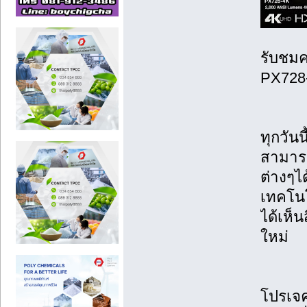
รับชมค
PX728
ทุกวันน
สามารถ
ต่างๆได
เทคโนโ
ได้เห็น
ใหม่
โปรเจค