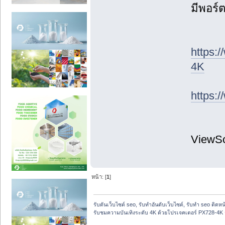
มีพอร์
https:
4K
https:
ViewS
หน้า: [
1
]
รับดันเว็บไซต์ seo, รับทำอันดับเว็บไซต์, รับทำ seo ติดห
รับชมความบันเทิงระดับ 4K ด้วยโปรเจคเตอร์ PX728-4K