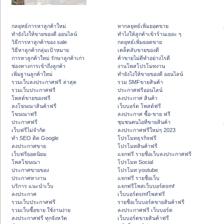
กลยุทธ์การหาลูกค้าใหม่
หากลยุทธ์เพิ่มยอดขาย
ทํายังไงให้ขายของดี ออนไลน์
ทําไงให้ลูกค้าเข้าร้านเยอะ ๆ
วิธีการหาลูกค้าของ sale
กลยุทธ์เพิ่มยอดขาย
วิธีหาลูกค้ากลุ่มเป้าหมาย
เคล็ดลับขายของดี
การหาลูกค้าใหม่ รักษาลูกค้าเก่า
ค้าขายไม่ดีทำอย่างไรดี
ช่องทางการเข้าถึงลูกค้า
งานโพสโปรโมทงาน
เพิ่มฐานลูกค้าใหม่
ทํายังไงให้ขายของดี ออนไลน์
รวมเว็บลงประกาศฟรี ล่าสุด
รวม SMFขายสินค้า
รวมเว็บประกาศฟรี
ประกาศฟรีออนไลน์
โพสต์ขายของฟรี
ลงประกาศ สินค้า
ลงโฆษณาสินค้าฟรี
เว็บบอร์ด โพสต์ฟรี
โฆษณาฟรี
ลงประกาศ ซื้อ-ขาย ฟรี
ประกาศฟรี
ชุมชนคนไอทีขายสินค้า
เว็บฟรีไม่จำกัด
ลงประกาศฟรีใหม่ๆ 2023
ทำ SEO ติด Google
โปรโมทธุรกิจฟรี
ลงประกาศขาย
โปรโมทสินค้าฟรี
เว็บฟรียอดนิยม
แจกฟรี รายชื่อเว็บลงประกาศฟรี
โพสโฆษณา
โปรโมท Social
ประกาศขายของ
โปรโมท youtube
ประกาศหางาน
แจกฟรี รายชื่อเว็บ
บริการ แนะนำเว็บ
แจกฟรีโพสเว็บบอร์ดsmf
ลงประกาศ
เว็บบอร์ดsmfโพสฟรี
รวมเว็บประกาศฟรี
รายชื่อเว็บบอร์ดขายสินค้าฟรี
รวมเว็บซื้อขาย ใช้งานง่าย
ลงประกาศฟรี เว็บบอร์ด
ลงประกาศฟรี ทุกจังหวัด
เว็บบอร์ดขายสินค้าฟรี