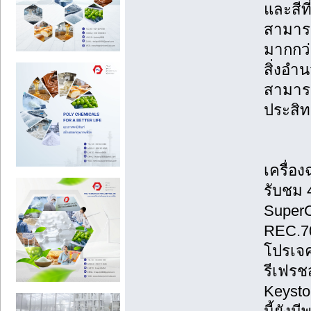
และสีที
สามารถ
มากกว่
สิ่งอำ
สามารถ
ประสิท
เครื่อ
รับชม
SuperC
REC.70
โปรเจค
รีเฟรช
Keysto