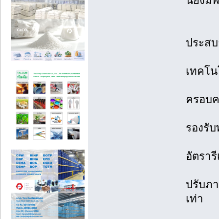
นี้ยังม
ประสบ
เทคโนโ
ครอบคล
รองรับ
อัตราร
ปรับภา
เท่า