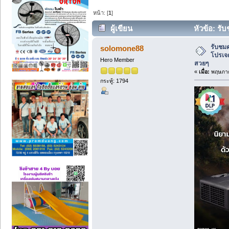
หน้า: [
1
]
ผู้เขียน
หัวข้อ: รั
วิวสวยๆ (อ่าน 36836 ครั้ง)
รับชมค
solomone88
โปรเจ
Hero Member
สวยๆ
«
เมื่อ:
พฤษภาค
กระทู้: 1794