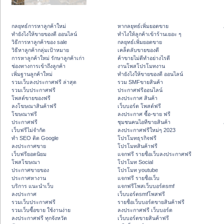
กลยุทธ์การหาลูกค้าใหม่
หากลยุทธ์เพิ่มยอดขาย
ทํายังไงให้ขายของดี ออนไลน์
ทําไงให้ลูกค้าเข้าร้านเยอะ ๆ
วิธีการหาลูกค้าของ sale
กลยุทธ์เพิ่มยอดขาย
วิธีหาลูกค้ากลุ่มเป้าหมาย
เคล็ดลับขายของดี
การหาลูกค้าใหม่ รักษาลูกค้าเก่า
ค้าขายไม่ดีทำอย่างไรดี
ช่องทางการเข้าถึงลูกค้า
งานโพสโปรโมทงาน
เพิ่มฐานลูกค้าใหม่
ทํายังไงให้ขายของดี ออนไลน์
รวมเว็บลงประกาศฟรี ล่าสุด
รวม SMFขายสินค้า
รวมเว็บประกาศฟรี
ประกาศฟรีออนไลน์
โพสต์ขายของฟรี
ลงประกาศ สินค้า
ลงโฆษณาสินค้าฟรี
เว็บบอร์ด โพสต์ฟรี
โฆษณาฟรี
ลงประกาศ ซื้อ-ขาย ฟรี
ประกาศฟรี
ชุมชนคนไอทีขายสินค้า
เว็บฟรีไม่จำกัด
ลงประกาศฟรีใหม่ๆ 2023
ทำ SEO ติด Google
โปรโมทธุรกิจฟรี
ลงประกาศขาย
โปรโมทสินค้าฟรี
เว็บฟรียอดนิยม
แจกฟรี รายชื่อเว็บลงประกาศฟรี
โพสโฆษณา
โปรโมท Social
ประกาศขายของ
โปรโมท youtube
ประกาศหางาน
แจกฟรี รายชื่อเว็บ
บริการ แนะนำเว็บ
แจกฟรีโพสเว็บบอร์ดsmf
ลงประกาศ
เว็บบอร์ดsmfโพสฟรี
รวมเว็บประกาศฟรี
รายชื่อเว็บบอร์ดขายสินค้าฟรี
รวมเว็บซื้อขาย ใช้งานง่าย
ลงประกาศฟรี เว็บบอร์ด
ลงประกาศฟรี ทุกจังหวัด
เว็บบอร์ดขายสินค้าฟรี