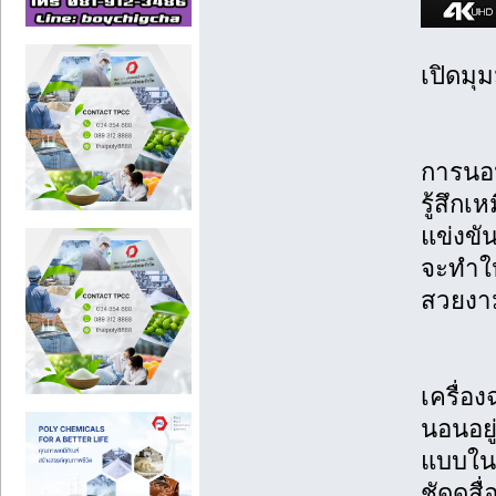
เปิดมุ
การนอน
รู้สึกเ
แข่งขั
จะทำให
สวยงาม
เครื่อ
นอนอยู่
แบบในต
ชัดดูสื