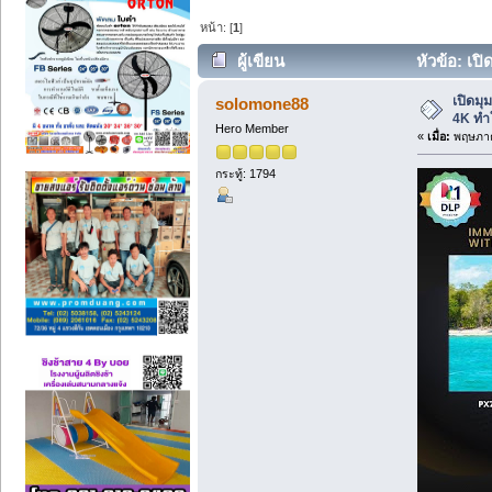
หน้า: [
1
]
ผู้เขียน
หัวข้อ: เป
เที่ยวได้ (อ่าน 36157 ครั้ง)
เปิดมุ
solomone88
4K ทำใ
Hero Member
«
เมื่อ:
พฤษภาค
กระทู้: 1794