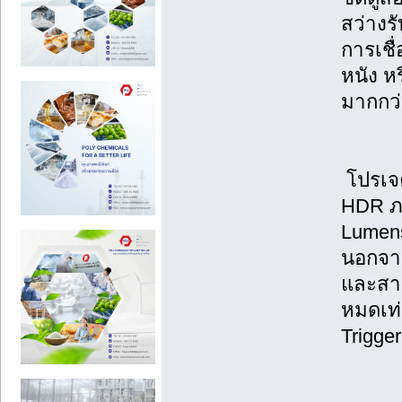
สว่างรั
การเชื
หนัง ห
มากกว่
โปรเจ
HDR ภา
Lumen
นอกจาก
และสาม
หมดเท่
Trigger