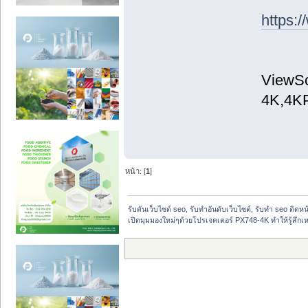
https:
ViewSo
4K,4KP
หน้า: [
1
]
รับดันเว็บไซต์ seo, รับทำอันดับเว็บไซต์, รับทำ seo ติดห
เปิดมุมมองใหม่ๆด้วยโปรเจคเตอร์ PX748-4K ทำให้รู้สึกเห