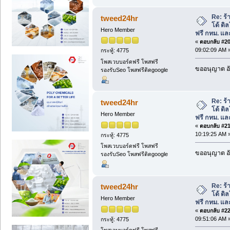
Re: ร้
tweed24hr
โด้ ดิ
Hero Member
ฟรี กทม. และ
«
ตอบกลับ #20 
09:02:09 AM 
กระทู้: 4775
โพสเวบบอร์ดฟรี โพสฟรี
ขออนุญาต อั
รองรับSeo โพสฟรีติดgoogle
Re: ร้
tweed24hr
โด้ ดิ
Hero Member
ฟรี กทม. และ
«
ตอบกลับ #21 
10:19:25 AM 
กระทู้: 4775
โพสเวบบอร์ดฟรี โพสฟรี
ขออนุญาต อั
รองรับSeo โพสฟรีติดgoogle
Re: ร้
tweed24hr
โด้ ดิ
Hero Member
ฟรี กทม. และ
«
ตอบกลับ #22 
09:51:06 AM 
กระทู้: 4775