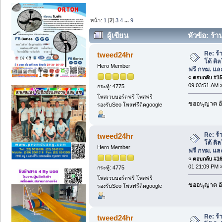
หน้า:
1
[
2
]
3
4
...
9
ผู้เขียน
หัวข้อ: ร้า
ส่งฟรี กทม. และ ต่างจังหวัด (อ่าน 32729 
Re: ร้
tweed24hr
โด้ ดิ
Hero Member
ฟรี กทม. และ
«
ตอบกลับ #15 
09:03:51 AM 
กระทู้: 4775
โพสเวบบอร์ดฟรี โพสฟรี
ขออนุญาต อั
รองรับSeo โพสฟรีติดgoogle
Re: ร้
tweed24hr
โด้ ดิ
Hero Member
ฟรี กทม. และ
«
ตอบกลับ #16 
01:21:09 PM 
กระทู้: 4775
โพสเวบบอร์ดฟรี โพสฟรี
ขออนุญาต อั
รองรับSeo โพสฟรีติดgoogle
Re: ร้
tweed24hr