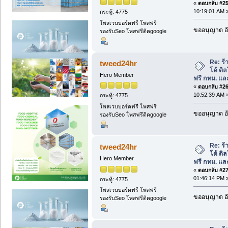
«
ตอบกลับ #25 
10:19:01 AM 
กระทู้: 4775
โพสเวบบอร์ดฟรี โพสฟรี
ขออนุญาต อั
รองรับSeo โพสฟรีติดgoogle
Re: ร้
tweed24hr
โด้ ดิ
Hero Member
ฟรี กทม. และ
«
ตอบกลับ #26 
10:52:39 AM 
กระทู้: 4775
โพสเวบบอร์ดฟรี โพสฟรี
ขออนุญาต อั
รองรับSeo โพสฟรีติดgoogle
Re: ร้
tweed24hr
โด้ ดิ
Hero Member
ฟรี กทม. และ
«
ตอบกลับ #27 
01:46:14 PM 
กระทู้: 4775
โพสเวบบอร์ดฟรี โพสฟรี
ขออนุญาต อั
รองรับSeo โพสฟรีติดgoogle