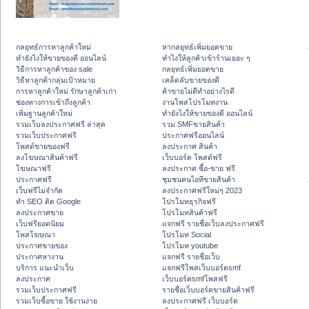
กลยุทธ์การหาลูกค้าใหม่
หากลยุทธ์เพิ่มยอดขาย
ทํายังไงให้ขายของดี ออนไลน์
ทําไงให้ลูกค้าเข้าร้านเยอะ ๆ
วิธีการหาลูกค้าของ sale
กลยุทธ์เพิ่มยอดขาย
วิธีหาลูกค้ากลุ่มเป้าหมาย
เคล็ดลับขายของดี
การหาลูกค้าใหม่ รักษาลูกค้าเก่า
ค้าขายไม่ดีทำอย่างไรดี
ช่องทางการเข้าถึงลูกค้า
งานโพสโปรโมทงาน
เพิ่มฐานลูกค้าใหม่
ทํายังไงให้ขายของดี ออนไลน์
รวมเว็บลงประกาศฟรี ล่าสุด
รวม SMFขายสินค้า
รวมเว็บประกาศฟรี
ประกาศฟรีออนไลน์
โพสต์ขายของฟรี
ลงประกาศ สินค้า
ลงโฆษณาสินค้าฟรี
เว็บบอร์ด โพสต์ฟรี
โฆษณาฟรี
ลงประกาศ ซื้อ-ขาย ฟรี
ประกาศฟรี
ชุมชนคนไอทีขายสินค้า
เว็บฟรีไม่จำกัด
ลงประกาศฟรีใหม่ๆ 2023
ทำ SEO ติด Google
โปรโมทธุรกิจฟรี
ลงประกาศขาย
โปรโมทสินค้าฟรี
เว็บฟรียอดนิยม
แจกฟรี รายชื่อเว็บลงประกาศฟรี
โพสโฆษณา
โปรโมท Social
ประกาศขายของ
โปรโมท youtube
ประกาศหางาน
แจกฟรี รายชื่อเว็บ
บริการ แนะนำเว็บ
แจกฟรีโพสเว็บบอร์ดsmf
ลงประกาศ
เว็บบอร์ดsmfโพสฟรี
รวมเว็บประกาศฟรี
รายชื่อเว็บบอร์ดขายสินค้าฟรี
รวมเว็บซื้อขาย ใช้งานง่าย
ลงประกาศฟรี เว็บบอร์ด