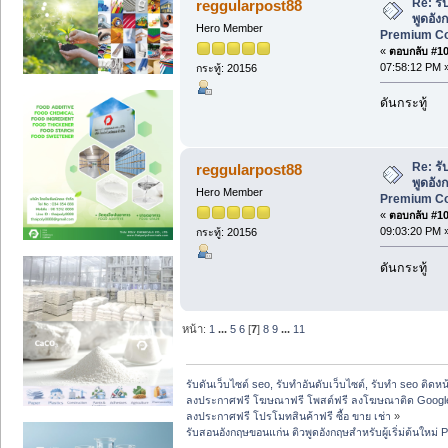
Re: ร
reggularpost88
พูดอังก
Hero Member
Premium Cou
«
ตอบกลับ #103
07:58:12 PM 
กระทู้: 20156
ดันกระทู้
Re: ร
reggularpost88
พูดอังก
Hero Member
Premium Cou
«
ตอบกลับ #104
09:03:20 PM 
กระทู้: 20156
ดันกระทู้
หน้า:
1
...
5
6
[
7
]
8
9
...
11
รับดันเว็บไซต์ seo, รับทำอันดับเว็บไซต์, รับทำ seo ติดห
ลงประกาศฟรี โฆษณาฟรี โพสต์ฟรี ลงโฆษณาติด Google
ลงประกาศฟรี โปรโมทสินค้าฟรี ซื้อ ขาย เช่า
»
รับสอนอังกฤษขอนแก่น ติวพูดอังกฤษสำหรับผู้เริ่ม่ต้นใหม่