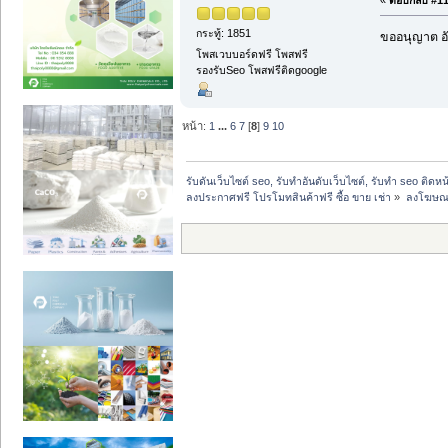
กระทู้: 1851
ขออนุญาต อั
โพสเวบบอร์ดฟรี โพสฟรี
รองรับSeo โพสฟรีติดgoogle
หน้า:
1
...
6
7
[
8
]
9
10
รับดันเว็บไซต์ seo, รับทำอันดับเว็บไซต์, รับทำ seo ติดห
ลงประกาศฟรี โปรโมทสินค้าฟรี ซื้อ ขาย เช่า
»
ลงโฆษณาฟ