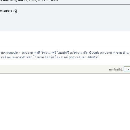
พเดทกระทู้
น้าแรก google
»
ลงประกาศฟรี โฆษณาฟรี โพสต์ฟรี ลงโฆษณาติด Google ลง ประกาศ ขาย บ้าน 
รี ลงประกาศฟรี ที่พัก โรงแรม รีสอร์ท โฮมสเตย์ จุดกางเต้นท์ บริษัททัวร์
กระโดดไป: