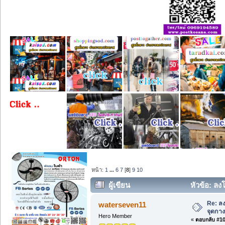
หน้า:
1
...
6
7
[
8
]
9
10
ผู้เขียน
หัวข้อ: ลงโ
Re: ลง
waterseven11
จุดกางเ
Hero Member
«
ตอบกลับ #105