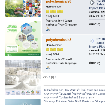
Re: Di
polychemicals8
Sales 
Hero Member
Import, Plas
«
ตอบกลับ #28 
02:22:04 PM 
กระทู้: 5094
โพสเวบบอร์ดฟรี โพสฟรี
ดันกระทู้
รองรับSeo โพสฟรีติดgoogle
Re: Di
polychemicals8
Sales 
Hero Member
Import, Plas
«
ตอบกลับ #29 
01:39:13 PM 
กระทู้: 5094
โพสเวบบอร์ดฟรี โพสฟรี
ดันกระทู้
รองรับSeo โพสฟรีติดgoogle
หน้า:
1
[
2
]
3
รับดันเว็บไซต์ seo, รับทำอันดับเว็บไซต์, รับทำ seo ติดห
ลงประกาศฟรี โฆษณาฟรี โพสต์ฟรี ลงโฆษณาติด Google
ลงประกาศฟรี โปรโมทสินค้าฟรี ซื้อ ขาย เช่า
»
Diisononyl Phthalate, Sales DINP, Plasticizer Oil Import