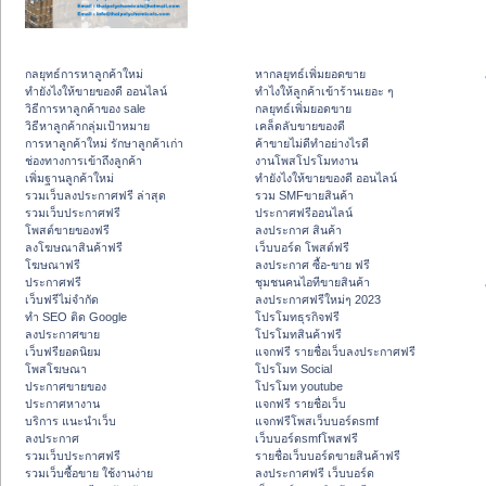
กลยุทธ์การหาลูกค้าใหม่
หากลยุทธ์เพิ่มยอดขาย
ทํายังไงให้ขายของดี ออนไลน์
ทําไงให้ลูกค้าเข้าร้านเยอะ ๆ
วิธีการหาลูกค้าของ sale
กลยุทธ์เพิ่มยอดขาย
วิธีหาลูกค้ากลุ่มเป้าหมาย
เคล็ดลับขายของดี
การหาลูกค้าใหม่ รักษาลูกค้าเก่า
ค้าขายไม่ดีทำอย่างไรดี
ช่องทางการเข้าถึงลูกค้า
งานโพสโปรโมทงาน
เพิ่มฐานลูกค้าใหม่
ทํายังไงให้ขายของดี ออนไลน์
รวมเว็บลงประกาศฟรี ล่าสุด
รวม SMFขายสินค้า
รวมเว็บประกาศฟรี
ประกาศฟรีออนไลน์
โพสต์ขายของฟรี
ลงประกาศ สินค้า
ลงโฆษณาสินค้าฟรี
เว็บบอร์ด โพสต์ฟรี
โฆษณาฟรี
ลงประกาศ ซื้อ-ขาย ฟรี
ประกาศฟรี
ชุมชนคนไอทีขายสินค้า
เว็บฟรีไม่จำกัด
ลงประกาศฟรีใหม่ๆ 2023
ทำ SEO ติด Google
โปรโมทธุรกิจฟรี
ลงประกาศขาย
โปรโมทสินค้าฟรี
เว็บฟรียอดนิยม
แจกฟรี รายชื่อเว็บลงประกาศฟรี
โพสโฆษณา
โปรโมท Social
ประกาศขายของ
โปรโมท youtube
ประกาศหางาน
แจกฟรี รายชื่อเว็บ
บริการ แนะนำเว็บ
แจกฟรีโพสเว็บบอร์ดsmf
ลงประกาศ
เว็บบอร์ดsmfโพสฟรี
รวมเว็บประกาศฟรี
รายชื่อเว็บบอร์ดขายสินค้าฟรี
รวมเว็บซื้อขาย ใช้งานง่าย
ลงประกาศฟรี เว็บบอร์ด