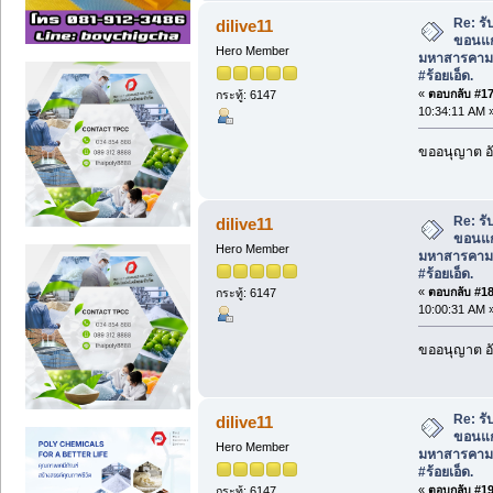
Re: ร
dilive11
ขอนแก่
Hero Member
มหาสารคาม 
#ร้อยเอ็ด.
«
ตอบกลับ #17 
กระทู้: 6147
10:34:11 AM 
ขออนุญาต อั
Re: ร
dilive11
ขอนแก่
Hero Member
มหาสารคาม 
#ร้อยเอ็ด.
«
ตอบกลับ #18 
กระทู้: 6147
10:00:31 AM 
ขออนุญาต อั
Re: ร
dilive11
ขอนแก่
Hero Member
มหาสารคาม 
#ร้อยเอ็ด.
«
ตอบกลับ #19 
กระทู้: 6147