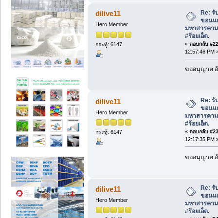
Re: ร
dilive11
ขอนแก่
Hero Member
มหาสารคาม 
#ร้อยเอ็ด.
«
ตอบกลับ #22 
กระทู้: 6147
12:57:46 PM 
ขออนุญาต อั
Re: ร
dilive11
ขอนแก่
Hero Member
มหาสารคาม 
#ร้อยเอ็ด.
«
ตอบกลับ #23 
กระทู้: 6147
12:17:35 PM 
ขออนุญาต อั
Re: ร
dilive11
ขอนแก่
Hero Member
มหาสารคาม 
#ร้อยเอ็ด.