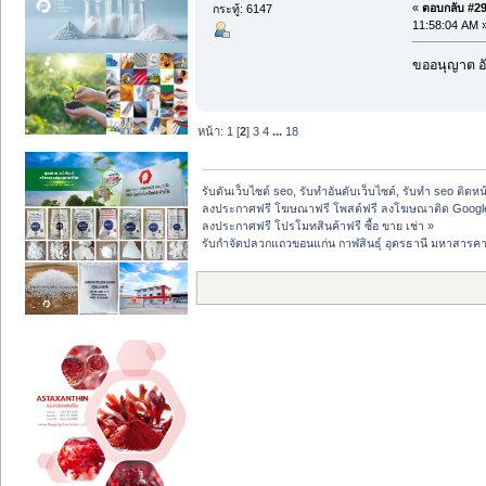
«
ตอบกลับ #29 
กระทู้: 6147
11:58:04 AM 
ขออนุญาต อั
หน้า:
1
[
2
]
3
4
...
18
รับดันเว็บไซต์ seo, รับทำอันดับเว็บไซต์, รับทำ seo ติดห
ลงประกาศฟรี โฆษณาฟรี โพสต์ฟรี ลงโฆษณาติด Google
ลงประกาศฟรี โปรโมทสินค้าฟรี ซื้อ ขาย เช่า
»
รับกำจัดปลวกแถวขอนแก่น กาฬสินธุ์ อุดรธานี มหาสารคาม 