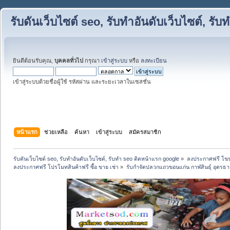
รับดันเว็บไซต์ seo, รับทำอันดับเว็บไซต์, ร
ยินดีต้อนรับคุณ,
บุคคลทั่วไป
กรุณา
เข้าสู่ระบบ
หรือ
ลงทะเบียน
เข้าสู่ระบบด้วยชื่อผู้ใช้ รหัสผ่าน และระยะเวลาในเซสชั่น
หน้าแรก
ช่วยเหลือ
ค้นหา
เข้าสู่ระบบ
สมัครสมาชิก
รับดันเว็บไซต์ seo, รับทำอันดับเว็บไซต์, รับทำ seo ติดหน้าแรก google
»
ลงประกาศฟรี โฆษ
ลงประกาศฟรี โปรโมทสินค้าฟรี ซื้อ ขาย เช่า
»
รับกำจัดปลวกแถวขอนแก่น กาฬสินธุ์ อุดรธาน