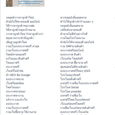
กลยุทธ์การหาลูกค้าใหม่
หากลยุทธ์เพิ่มยอดขาย
ทํายังไงให้ขายของดี ออนไลน์
ทําไงให้ลูกค้าเข้าร้านเยอะ ๆ
วิธีการหาลูกค้าของ sale
กลยุทธ์เพิ่มยอดขาย
วิธีหาลูกค้ากลุ่มเป้าหมาย
เคล็ดลับขายของดี
การหาลูกค้าใหม่ รักษาลูกค้าเก่า
ค้าขายไม่ดีทำอย่างไรดี
ช่องทางการเข้าถึงลูกค้า
งานโพสโปรโมทงาน
เพิ่มฐานลูกค้าใหม่
ทํายังไงให้ขายของดี ออนไลน์
รวมเว็บลงประกาศฟรี ล่าสุด
รวม SMFขายสินค้า
รวมเว็บประกาศฟรี
ประกาศฟรีออนไลน์
โพสต์ขายของฟรี
ลงประกาศ สินค้า
ลงโฆษณาสินค้าฟรี
เว็บบอร์ด โพสต์ฟรี
โฆษณาฟรี
ลงประกาศ ซื้อ-ขาย ฟรี
ประกาศฟรี
ชุมชนคนไอทีขายสินค้า
เว็บฟรีไม่จำกัด
ลงประกาศฟรีใหม่ๆ 2023
ทำ SEO ติด Google
โปรโมทธุรกิจฟรี
ลงประกาศขาย
โปรโมทสินค้าฟรี
เว็บฟรียอดนิยม
แจกฟรี รายชื่อเว็บลงประกาศฟรี
โพสโฆษณา
โปรโมท Social
ประกาศขายของ
โปรโมท youtube
ประกาศหางาน
แจกฟรี รายชื่อเว็บ
บริการ แนะนำเว็บ
แจกฟรีโพสเว็บบอร์ดsmf
ลงประกาศ
เว็บบอร์ดsmfโพสฟรี
รวมเว็บประกาศฟรี
รายชื่อเว็บบอร์ดขายสินค้าฟรี
รวมเว็บซื้อขาย ใช้งานง่าย
ลงประกาศฟรี เว็บบอร์ด