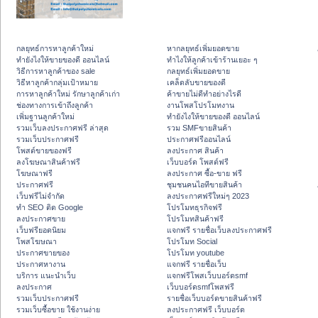
กลยุทธ์การหาลูกค้าใหม่
หากลยุทธ์เพิ่มยอดขาย
ทํายังไงให้ขายของดี ออนไลน์
ทําไงให้ลูกค้าเข้าร้านเยอะ ๆ
วิธีการหาลูกค้าของ sale
กลยุทธ์เพิ่มยอดขาย
วิธีหาลูกค้ากลุ่มเป้าหมาย
เคล็ดลับขายของดี
การหาลูกค้าใหม่ รักษาลูกค้าเก่า
ค้าขายไม่ดีทำอย่างไรดี
ช่องทางการเข้าถึงลูกค้า
งานโพสโปรโมทงาน
เพิ่มฐานลูกค้าใหม่
ทํายังไงให้ขายของดี ออนไลน์
รวมเว็บลงประกาศฟรี ล่าสุด
รวม SMFขายสินค้า
รวมเว็บประกาศฟรี
ประกาศฟรีออนไลน์
โพสต์ขายของฟรี
ลงประกาศ สินค้า
ลงโฆษณาสินค้าฟรี
เว็บบอร์ด โพสต์ฟรี
โฆษณาฟรี
ลงประกาศ ซื้อ-ขาย ฟรี
ประกาศฟรี
ชุมชนคนไอทีขายสินค้า
เว็บฟรีไม่จำกัด
ลงประกาศฟรีใหม่ๆ 2023
ทำ SEO ติด Google
โปรโมทธุรกิจฟรี
ลงประกาศขาย
โปรโมทสินค้าฟรี
เว็บฟรียอดนิยม
แจกฟรี รายชื่อเว็บลงประกาศฟรี
โพสโฆษณา
โปรโมท Social
ประกาศขายของ
โปรโมท youtube
ประกาศหางาน
แจกฟรี รายชื่อเว็บ
บริการ แนะนำเว็บ
แจกฟรีโพสเว็บบอร์ดsmf
ลงประกาศ
เว็บบอร์ดsmfโพสฟรี
รวมเว็บประกาศฟรี
รายชื่อเว็บบอร์ดขายสินค้าฟรี
รวมเว็บซื้อขาย ใช้งานง่าย
ลงประกาศฟรี เว็บบอร์ด