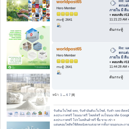
Re: แผ
worldpost65
ตกแต่
Hero Member
ภายใน มี สีแ
«
ตอบกลับ #118
11:21:23 AM 
กระทู้: 2641
ดันกระทู้
Re: แผ
worldpost65
ตกแต่
Hero Member
ภายใน มี สีแ
«
ตอบกลับ #119
11:44:28 AM 
กระทู้: 2641
ดันกระทู้
หน้า:
1
...
6
7
[
8
]
รับดันเว็บไซต์ seo, รับทำอันดับเว็บไซต์, รับทำ seo ติดห
ลงประกาศฟรี โฆษณาฟรี โพสต์ฟรี ลงโฆษณาติด Google
ลงประกาศฟรี โปรโมทสินค้าฟรี ซื้อ ขาย เช่า
»
แผ่นคอมโพสิตใช้ติดผนังตกแต่งอาคารทั้งภายนอกและภายใน 