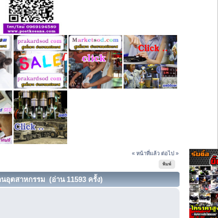
« หน้าที่แล้ว
ต่อไป »
พิมพ์
านอุตสาหกรรม (อ่าน 11593 ครั้ง)