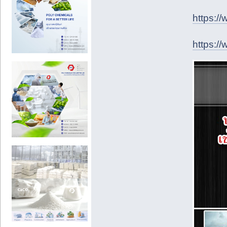
https:/
https:/