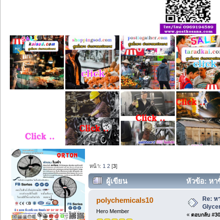
หน้า:
1
2
[
3
]
ผู้เขียน
หัวข้อ: หา
Re: หา
polychemicals10
Glycer
Hero Member
«
ตอบกลับ #30 