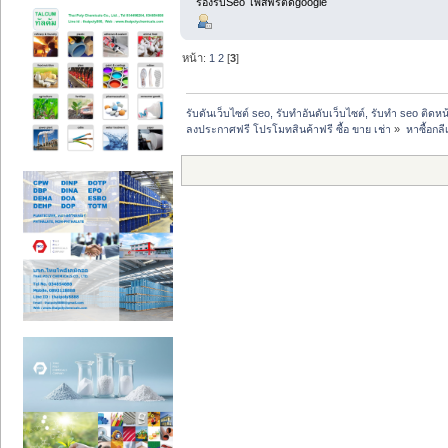
รองรับSeo โพสฟรีติดgoogle
หน้า:
1
2
[
3
]
รับดันเว็บไซต์ seo, รับทำอันดับเว็บไซต์, รับทำ seo ติดห
ลงประกาศฟรี โปรโมทสินค้าฟรี ซื้อ ขาย เช่า
»
หาซื้อกล